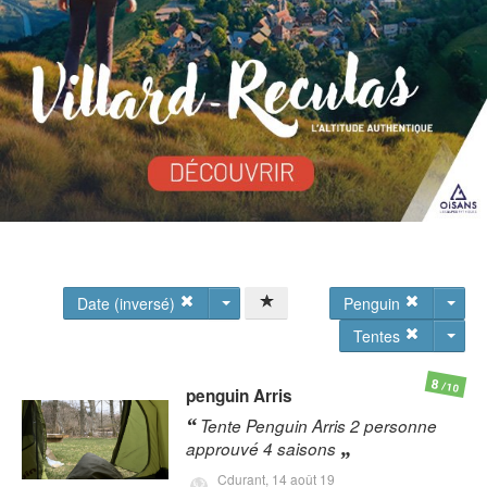
Date (inversé)
Penguin
Tentes
8
/10
penguin
Arris
Tente Penguin Arris 2 personne
approuvé 4 saisons
Cdurant,
14 août 19