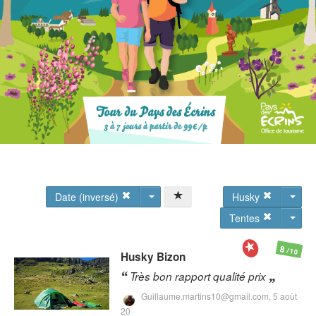
Date (inversé)
Husky
Tentes
8
/10
Husky
Bizon
Très bon rapport qualité prix
Guillaume.martins10@gmail.com,
5 août
20