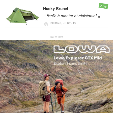
7
/10
Husky
Brunel
Facile à monter et résistante!
nikita73,
22 oct. 19