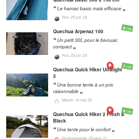
Le hamac basic mais efficace
Rox,
25 juil. 23
8
/10
Quechua
Arpenaz 100
Un petit 30L pour le bivouac
compact
Rox,
25 juil. 23
7
/10
Quechua
Quick Hiker Utralight
3
Une bonne tente à un prix
raisonnable
Maxlm,
16 mai 23
8
/10
Quechua
Quick Hiker 2 Fresh &
Black
Une tente pour le confort
Foudunmonde,
25 sept. 21