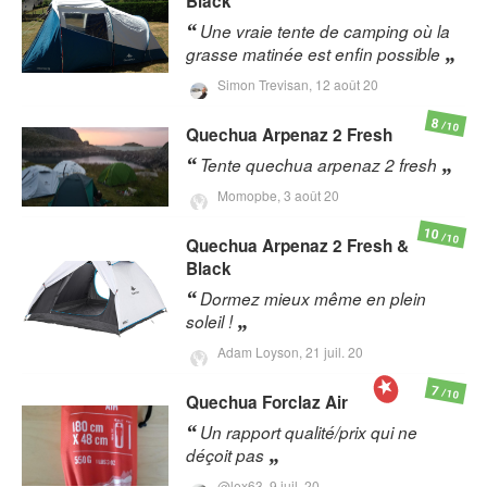
Black
Une vraie tente de camping où la
grasse matinée est enfin possible
Simon Trevisan,
12 août 20
8
/10
Quechua
Arpenaz 2 Fresh
Tente quechua arpenaz 2 fresh
Momopbe,
3 août 20
10
/10
Quechua
Arpenaz 2 Fresh &
Black
Dormez mieux même en plein
soleil !
Adam Loyson,
21 juil. 20
7
/10
Quechua
Forclaz Air
Un rapport qualité/prix qui ne
déçoit pas
@lex63,
9 juil. 20