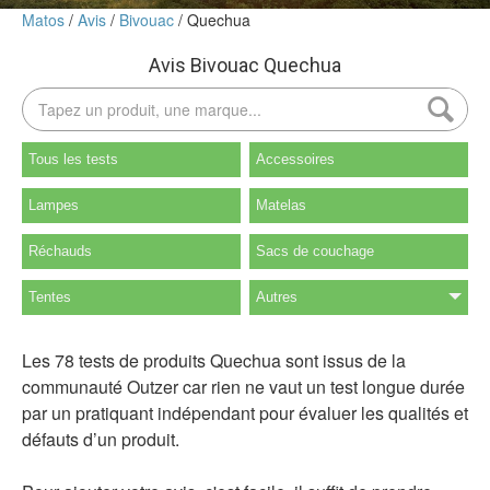
Matos
Avis
Bivouac
Quechua
Avis Bivouac Quechua
Tous les tests
Accessoires
Lampes
Matelas
Réchauds
Sacs de couchage
Tentes
Autres
Les 78 tests de produits Quechua sont issus de la
communauté Outzer car rien ne vaut un test longue durée
par un pratiquant indépendant pour évaluer les qualités et
défauts d’un produit.