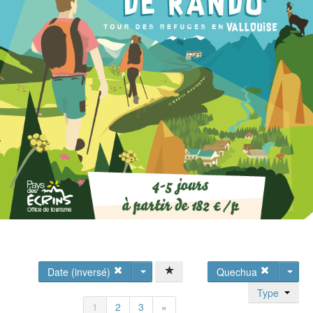
Date (inversé)
Quechua
Type
1
2
3
»