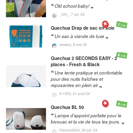
Old school baby!
_Ullr_,
7 juil. 25
7
/10
Quechua
Drap de sac en soie
Un sac à viande de luxe
siewicz,
8 mai 25
8
/10
Quechua
2 SECONDS EASY - 2
places - Fresh & Black
Une tente pratique et confortable
pour des nuits fraîches et
reposantes en plein air
K-1000,
21 août 24
9
/10
Quechua
BL 50
Lampe d'appoint parfaite pour le
bivouac et la vie de tous les jours.
Fabrice2650,
30 juil. 24