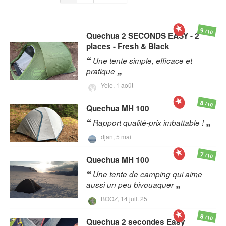
9
/10
Quechua
2 SECONDS EASY - 2
places - Fresh & Black
Une tente simple, efficace et
pratique
Yele,
1 août
8
/10
Quechua
MH 100
Rapport qualité-prix imbattable !
djan,
5 mai
7
/10
Quechua
MH 100
Une tente de camping qui aime
aussi un peu bivouaquer
BOOZ,
14 juil. 25
8
/10
Quechua
2 secondes Easy