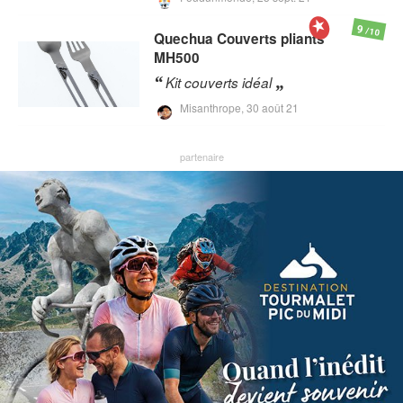
9
/10
Quechua
Couverts pliants
MH500
Kit couverts idéal
Misanthrope,
30 août 21