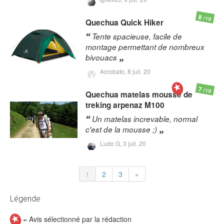
8
/10
Quechua
Quick Hiker
Tente spacieuse, facile de
montage permettant de nombreux
bivouacs
Acrobato,
8 juil. 20
7
/10
Quechua
matelas mousse de
treking arpenaz M100
Un matelas increvable, normal
c'est de la mousse ;)
Ludo G,
3 juil. 20
1
2
3
»
Légende
= Avis sélectionné par la rédaction