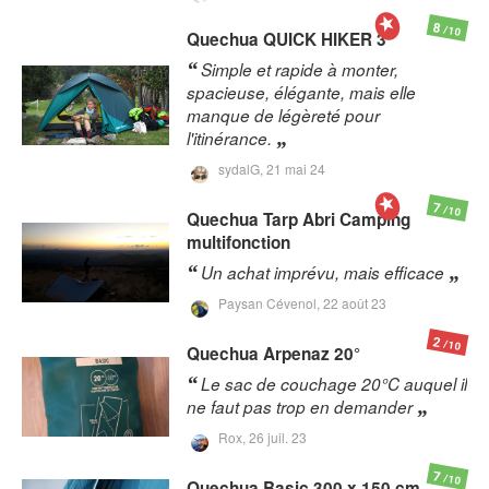
8
/10
Quechua
QUICK HIKER 3
Simple et rapide à monter,
spacieuse, élégante, mais elle
manque de légèreté pour
l'itinérance.
sydalG,
21 mai 24
7
/10
Quechua
Tarp Abri Camping
multifonction
Un achat imprévu, mais efficace
Paysan Cévenol,
22 août 23
2
/10
Quechua
Arpenaz 20°
Le sac de couchage 20°C auquel il
ne faut pas trop en demander
Rox,
26 juil. 23
7
/10
Quechua
Basic 300 x 150 cm