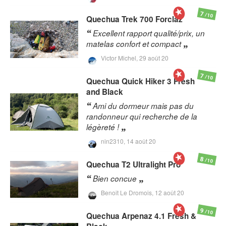
7
/10
Quechua
Trek 700 Forclaz
Excellent rapport qualité/prix, un
matelas confort et compact
Victor Michel,
29 août 20
7
/10
Quechua
Quick Hiker 3 Fresh
and Black
Ami du dormeur mais pas du
randonneur qui recherche de la
légèreté !
nin2310,
14 août 20
8
/10
Quechua
T2 Ultralight Pro
Bien concue
Benoit Le Dromois,
12 août 20
9
/10
Quechua
Arpenaz 4.1 Fresh &