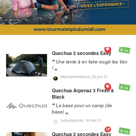
8
/10
Quechua
2 secondes Easy
Une tente à en faire rougir les Van
!
Marvapertedevue,
20 juin 21
9
/10
Quechua
Arpenaz 3 Fresh &
Black
La base pour un camp (de
base)
ludovicporras,
18 mai 21
TP
9
/10
Quechua
2 secondes Easy