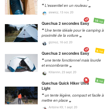
L'essentiel en un rouleau
siewicz,
13 nov. 20
TP
10
/10
Quechua
2 secondes Easy
Une tente idéale pour le camping à
proximité de la voiture
gizmoz,
16 oct. 20
TP
6
/10
Quechua
2 secondes Easy
une tente fonctionnel mais lourde
et encombrante
Kilianmn,
23 sept. 20
8
/10
Quechua
Quick Hiker Ultra
Light
un tente légère, compact et facile à
mettre en place
Antoine Kfr,
1 sept. 20