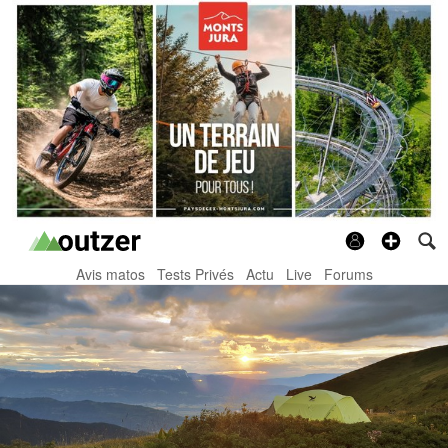
Avis matos
Tests Privés
Actu
Live
Forums