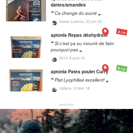
dattes/amandes
Ca change du sucré
Xavier Lorenzo,
22 juin 22
3
/10
aptonia
Repas déshydraté
Si c'est ça ou mourrir de faim
pourquoi pas
Kti13,
9 août 18
9
/10
aptonia
Pates poulet Curry
Plat Lyophilisé excellent!
zaltana,
12 févr. 18