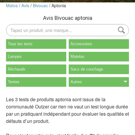
Matos
Avis
Bivouac
Aptonia
Avis Bivouac aptonia
Tous les tests
Accessoires
Lampes
Matelas
Réchauds
Sacs de couchage
Tentes
Autres
Les 3 tests de produits aptonia sont issus de la
communauté Outzer car rien ne vaut un test longue durée
par un pratiquant indépendant pour évaluer les qualités et
défauts d’un produit.