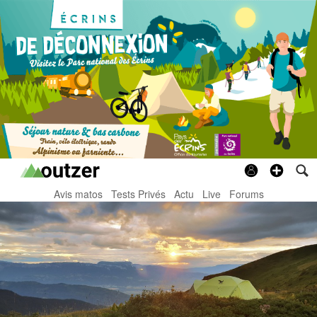
Avis matos
Tests Privés
Actu
Live
Forums