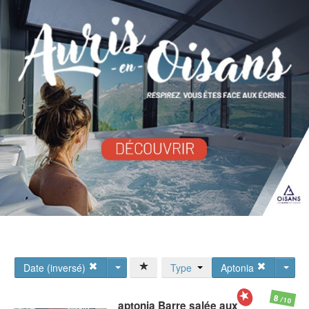
Date (inversé)
Type
Aptonia
8
/10
aptonia
Barre salée aux