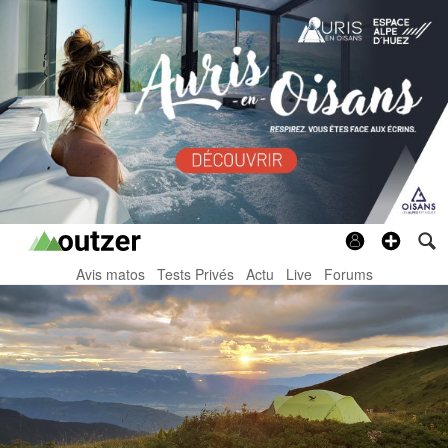
Avis matos
Tests Privés
Actu
Live
Forums