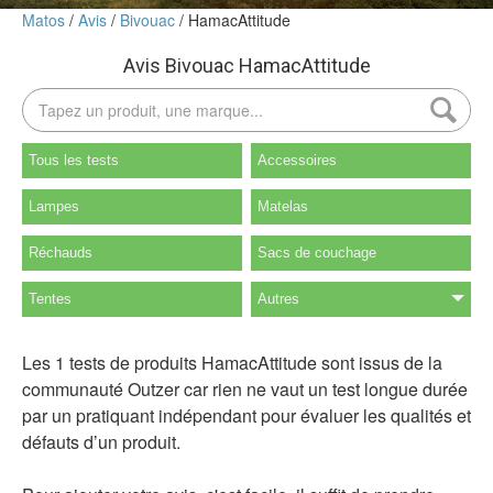
Matos
Avis
Bivouac
HamacAttitude
Avis Bivouac HamacAttitude
Tous les tests
Accessoires
Lampes
Matelas
Réchauds
Sacs de couchage
Tentes
Autres
Les 1 tests de produits HamacAttitude sont issus de la
communauté Outzer car rien ne vaut un test longue durée
par un pratiquant indépendant pour évaluer les qualités et
défauts d’un produit.