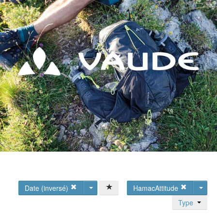
Date (inversé)
HamacAttitude
Type