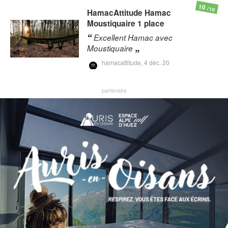
10
/10
HamacAttitude
Hamac
Moustiquaire 1 place
Excellent Hamac avec
Moustiquaire
hamacattitude,
4 déc. 20