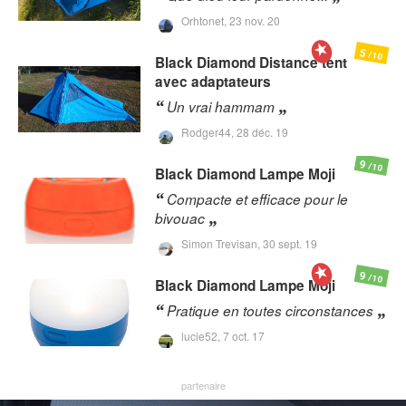
Orhtonet,
23 nov. 20
5
/10
Black Diamond
Distance tent
avec adaptateurs
Un vrai hammam
Rodger44,
28 déc. 19
9
/10
Black Diamond
Lampe Moji
Compacte et efficace pour le
bivouac
Simon Trevisan,
30 sept. 19
9
/10
Black Diamond
Lampe Moji
Pratique en toutes circonstances
lucie52,
7 oct. 17