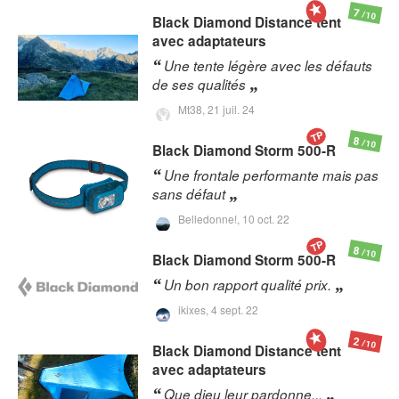
7
/10
Black Diamond
Distance tent
avec adaptateurs
Une tente légère avec les défauts
de ses qualités
Mt38,
21 juil. 24
TP
8
/10
Black Diamond
Storm 500-R
Une frontale performante mais pas
sans défaut
Belledonne!,
10 oct. 22
TP
8
/10
Black Diamond
Storm 500-R
Un bon rapport qualité prix.
ikixes,
4 sept. 22
2
/10
Black Diamond
Distance tent
avec adaptateurs
Que dieu leur pardonne...