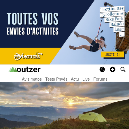
Avis matos
Tests Privés
Actu
Live
Forums