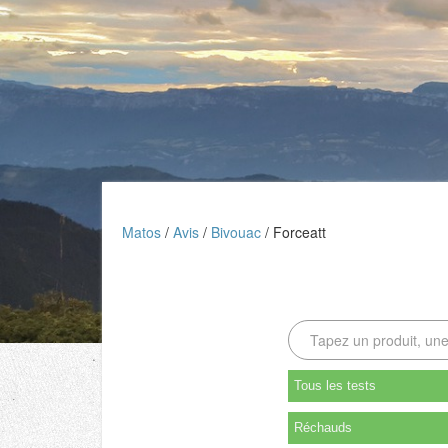
Matos
Avis
Bivouac
Forceatt
Tous les tests
Réchauds