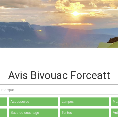
Avis Bivouac Forceatt
Accessoires
Lampes
Mat
Sacs de couchage
Tentes
Aut