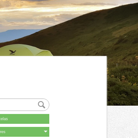
elas
res