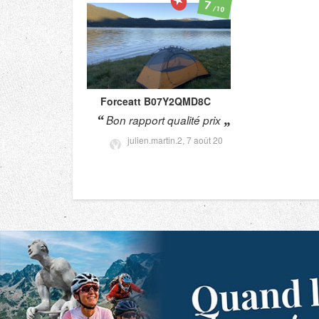
7
/10
Forceatt
B07Y2QMD8C
Bon rapport qualité prix
julien.martin.2,
7 août 20