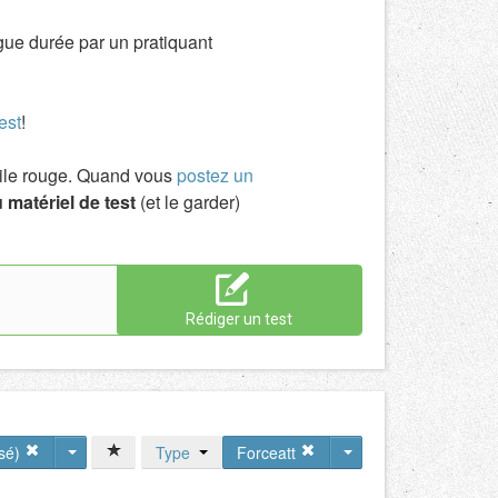
ngue durée par un pratiquant
est
!
toile rouge. Quand vous
postez un
 matériel de test
(et le garder)
Rédiger un test
rsé)
Type
Forceatt