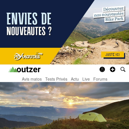
Avis matos
Tests Privés
Actu
Live
Forums