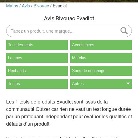
Matos
Avis
Bivouac
Evadict
Avis Bivouac Evadict
Tous les tests
Accessoires
Lampes
Matelas
Réchauds
Sacs de couchage
Tentes
Autres
Les 1 tests de produits Evadict sont issus de la
communauté Outzer car rien ne vaut un test longue durée
par un pratiquant indépendant pour évaluer les qualités et
défauts d’un produit.