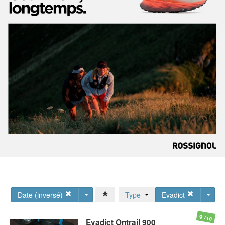
Date (inversé)
Type
Evadict
9
/10
Evadict
Ontrail 900