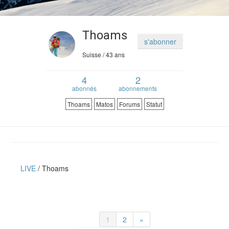
Verdict des testeurs
Actu
Thoams
s'abonner
Suisse / 43 ans
Live
4
2
Forums
abonnés
abonnements
Forums
Membres
Thoams
Matos
Forums
Statut
LIVE
Thoams
1
2
»