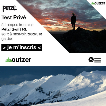
Avis matos
Les avis matos
Tests Privés
Tests Privés
Les Tests Privés