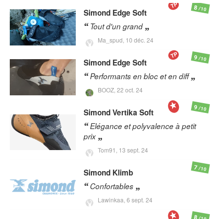
TP
8
/10
Simond
Edge Soft
Tout d'un grand
Ma_spud,
10 déc. 24
TP
9
/10
Simond
Edge Soft
Performants en bloc et en diff
BOOZ,
22 oct. 24
9
/10
Simond
Vertika Soft
Elégance et polyvalence à petit
prix
Tom91,
13 sept. 24
7
/10
Simond
Klimb
Confortables
Lawinkaa,
6 sept. 24
8
/10