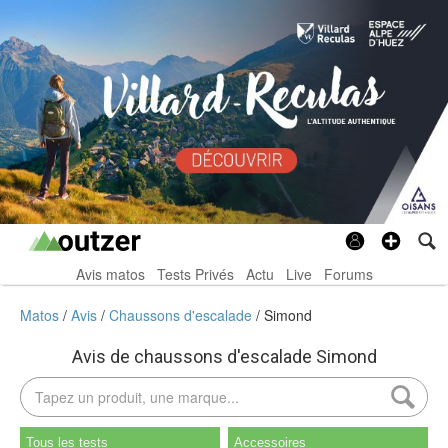
Avis matos
Tests Privés
Actu
Live
Forums
Matos
Avis
Chaussons d'escalade
Simond
Avis de chaussons d'escalade Simond
Tous les tests
Accessoires