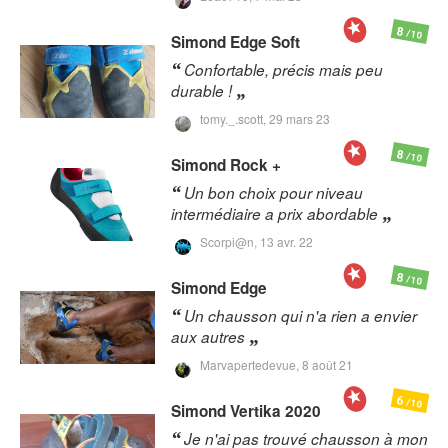
8
/10
Simond
Edge Soft
Confortable, précis mais peu
durable !
tomy._.scott,
29 mars 23
8
/10
Simond
Rock +
Un bon choix pour niveau
intermédiaire a prix abordable
Scorpi@n,
13 avr. 22
8
/10
Simond
Edge
Un chausson qui n'a rien a envier
aux autres
Marvapertedevue,
8 août 21
6
/10
Simond
Vertika 2020
Je n'ai pas trouvé chausson à mon