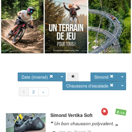
Date (inversé)
Simond
Chaussons d'escalade
1
2
»
8
/10
Simond
Vertika Soft
Un bon chausson polyvalent.
nico_be,
29 sept. 25