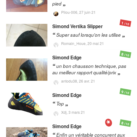
pied
Pilou-006,
27 juin 21
1
/10
Simond
Vertika Slipper
Super sauf lorsqu'on les utilise
Romain_Houe,
20 mai 21
8
/10
Simond
Edge
un bon chausson technique, pas
au meilleur rapport qualité/prix
antodu38,
26 avr. 21
9
/10
Simond
Edge
Top
Xdj,
3 mars 21
8
/10
Simond
Edge
Enfin un véritable concurent aux