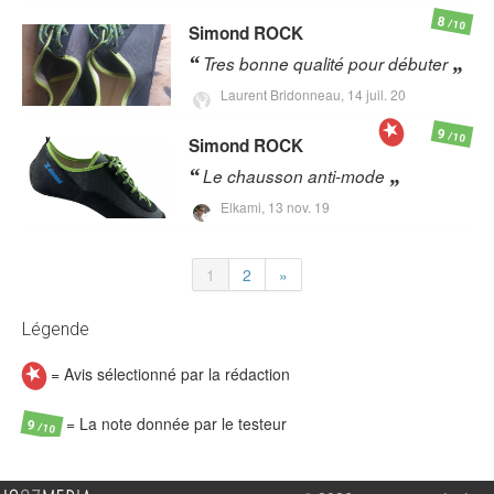
8
/10
Simond
ROCK
Tres bonne qualité pour débuter
Laurent Bridonneau,
14 juil. 20
9
/10
Simond
ROCK
Le chausson anti-mode
Elkami,
13 nov. 19
1
2
»
Légende
= Avis sélectionné par la rédaction
= La note donnée par le testeur
9
/10