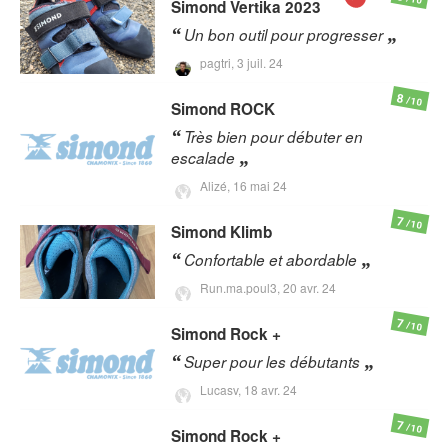
Simond
Vertika 2023
Un bon outil pour progresser
pagtri,
3 juil. 24
8
/10
Simond
ROCK
Très bien pour débuter en
escalade
Alizé,
16 mai 24
7
/10
Simond
Klimb
Confortable et abordable
Run.ma.poul3,
20 avr. 24
7
/10
Simond
Rock +
Super pour les débutants
Lucasv,
18 avr. 24
7
/10
Simond
Rock +