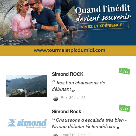
8
/10
Simond
ROCK
Très bon chaussons de
débutant
Rox,
30 mai 23
8
/10
Simond
Rock +
Chaussons d'escalade très bien -
Niveau débutant/intermédiaire
Lea0719,
7 mai 23