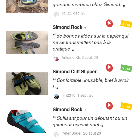
grandes marques chez Simond.
To',
25 déc. 20
4
/10
Simond
Rock +
de bonnes idées sur le papier qui
ne se transmettent pas à la
pratique
Antoine Kfr,
6 sept. 20
9
/10
Simond
Cliff Slipper
Confortable, inusable, bref à avoir
!
nin2310,
1 sept. 20
5
/10
Simond
Rock +
Suffisant pour un débutant ou un
grimpeur occasionnel
Peter Souël,
26 août 20