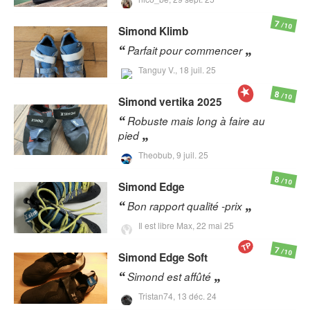
7
/10
Simond
Klimb
Parfait pour commencer
Tanguy V.,
18 juil. 25
8
/10
Simond
vertika 2025
Robuste mais long à faire au
pied
Theobub,
9 juil. 25
8
/10
Simond
Edge
Bon rapport qualité -prix
Il est libre Max,
22 mai 25
TP
7
/10
Simond
Edge Soft
Simond est affûté
Tristan74,
13 déc. 24