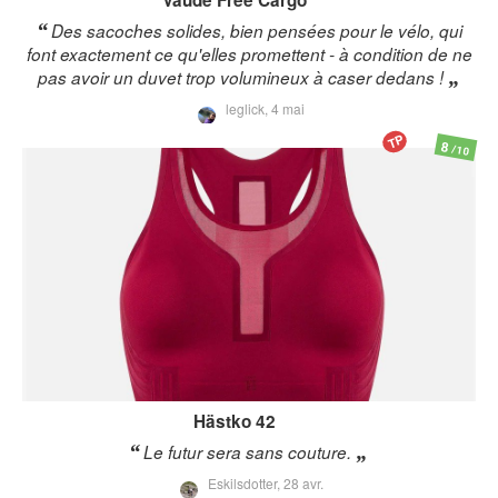
Des sacoches solides, bien pensées pour le vélo, qui
font exactement ce qu'elles promettent - à condition de ne
pas avoir un duvet trop volumineux à caser dedans !
leglick,
4 mai
TP
8
/10
Hästko
42
Le futur sera sans couture.
Eskilsdotter,
28 avr.