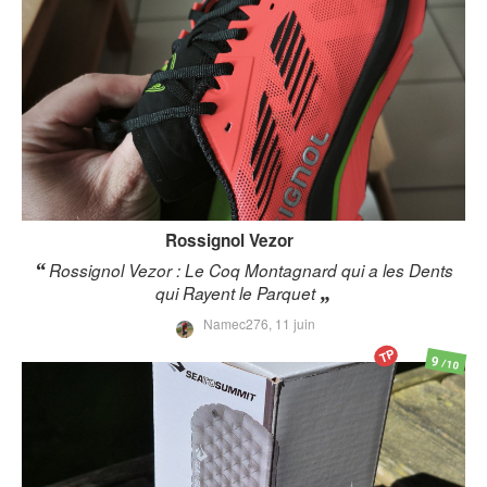
Rossignol
Vezor
Rossignol Vezor : Le Coq Montagnard qui a les Dents
qui Rayent le Parquet
Namec276,
11 juin
TP
9
/10