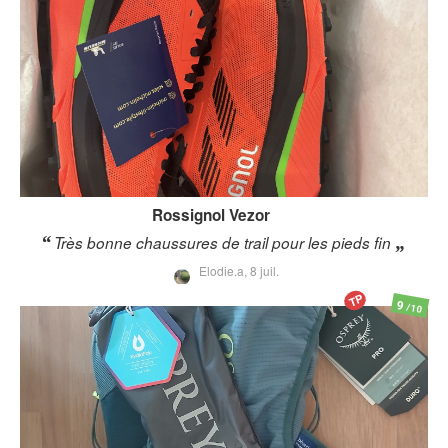
Rossignol
Vezor
Très bonne chaussures de trail pour les pieds fin
Elodie.a,
8 juil.
TP
9
/10