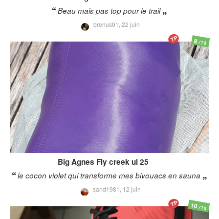
Beau mais pas top pour le trail
brenus01,
22 juin
TP
8
/10
Big Agnes
Fly creek ul 25
le cocon violet qui transforme mes bivouacs en sauna
sand1981,
12 juin
TP
10
/10