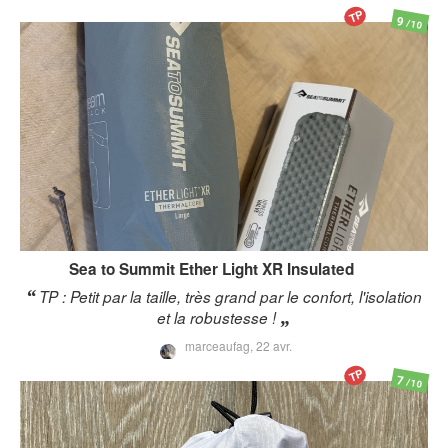
TP
9
/10
Sea to Summit
Ether Light XR Insulated
TP : Petit par la taille, très grand par le confort, l'isolation
et la robustesse !
marceaufag,
22 avr.
TP
7
/10