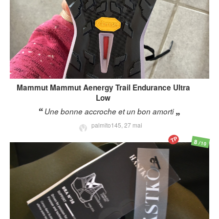
Mammut
Mammut Aenergy Trail Endurance Ultra
Low
Une bonne accroche et un bon amorti
palmito145,
27 mai
TP
8
/10