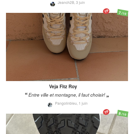
Jeanch2B,
3 juin
TP
7
/10
Veja
Fitz Roy
Entre ville et montagne, il faut choisir!
Pangolinbleu,
1 juin
TP
8
/10