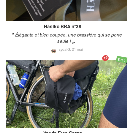
Hästko
BRA n°38
Élégante et bien coupée, une brassière qui se porte
seule !
sydalG,
21 mai
TP
8
/10
Vaude
Free Cargo