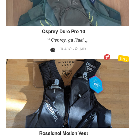
Osprey
Duro Pro 10
Osprey, ça l'fait!
Tristan74,
24 juin
TP
6
/10
Rossignol
Motion Vest