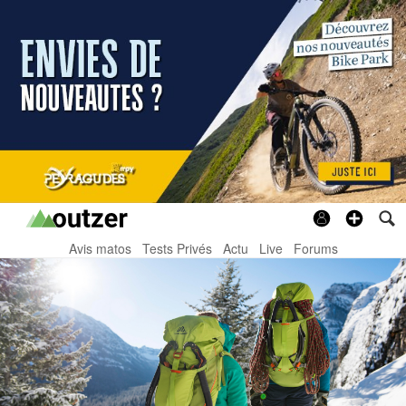
Avis matos
Tests Privés
Actu
Live
Forums