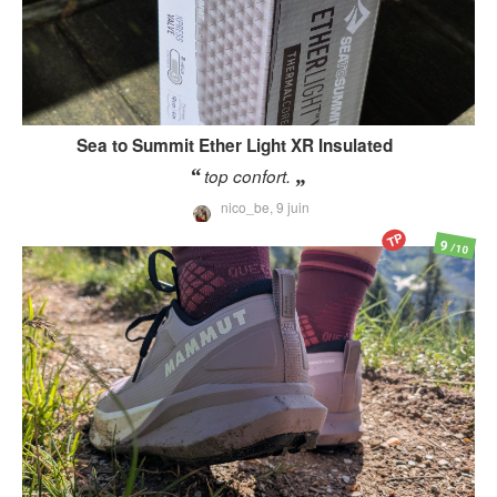
Sea to Summit
Ether Light XR Insulated
top confort.
nico_be,
9 juin
TP
9
/10