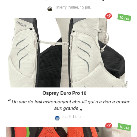
Thierry Pallier,
15 juil.
TP
10
/10
Osprey
Duro Pro 10
Un sac de trail extremement aboutit qui n'a rien à envier
aux grands
mart!,
14 juil.
TP
10
/10