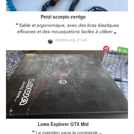
Petzl
scorpio vertigo
fiable et ergonomique, avec des bras élastiques
efficaces et des mousquetons faciles à utiliser
charline.cvg,
21 juil.
TP
9
/10
Lowa
Explorer GTX Mid
Le maintien sans la contrainte