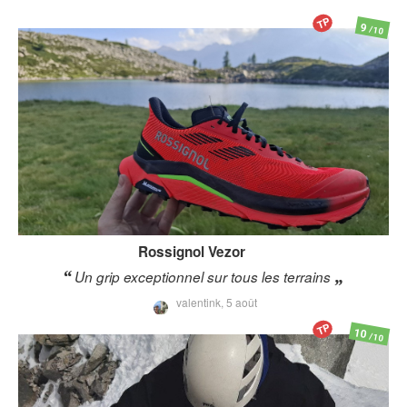
TP
9
/10
Rossignol
Vezor
Un grip exceptionnel sur tous les terrains
valentink,
5 août
TP
10
/10