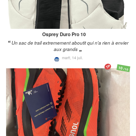
Osprey
Duro Pro 10
Un sac de trail extremement aboutit qui n'a rien à envier
aux grands
mart!,
14 juil.
TP
10
/10