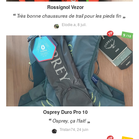
Rossignol
Vezor
Très bonne chaussures de trail pour les pieds fin
Elodie.a,
8 juil.
TP
9
/10
Osprey
Duro Pro 10
Osprey, ça l'fait!
Tristan74,
24 juin
TP