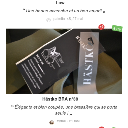
Low
Une bonne accroche et un bon amorti
palmito145,
27 mai
TP
8
/10
Hästko
BRA n°38
Élégante et bien coupée, une brassière qui se porte
seule !
sydalG,
21 mai