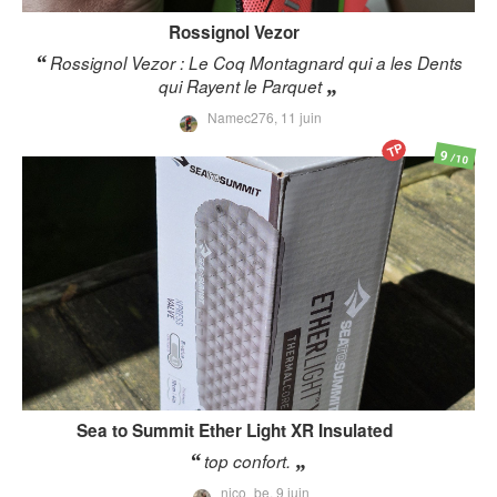
Rossignol
Vezor
Rossignol Vezor : Le Coq Montagnard qui a les Dents
qui Rayent le Parquet
Namec276,
11 juin
TP
9
/10
Sea to Summit
Ether Light XR Insulated
top confort.
nico_be,
9 juin