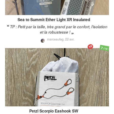
Sea to Summit
Ether Light XR Insulated
TP : Petit par la taille, très grand par le confort, l'isolation
et la robustesse !
marceaufag,
22 avr.
TP
7
/10
Petzl
Scorpio Eashook SW