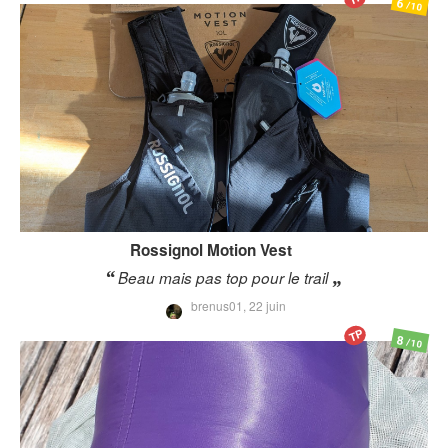
6
/10
Rossignol
Motion Vest
Beau mais pas top pour le trail
brenus01,
22 juin
TP
8
/10