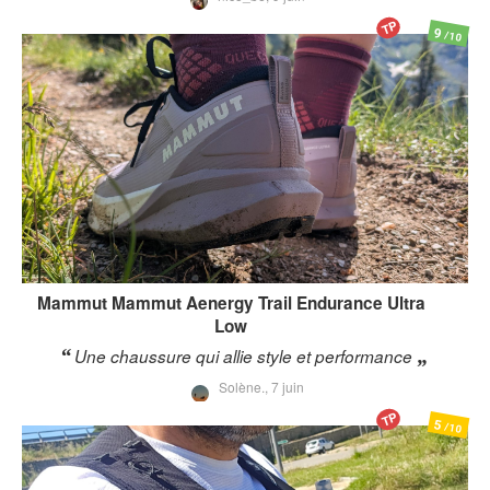
TP
9
/10
Mammut
Mammut Aenergy Trail Endurance Ultra
Low
Une chaussure qui allie style et performance
Solène.,
7 juin
TP
5
/10