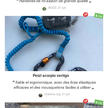
Hardshell de mi-saison de grande qualité
BOOZ,
21 juil.
TP
8
/10
Petzl
scorpio vertigo
fiable et ergonomique, avec des bras élastiques
efficaces et des mousquetons faciles à utiliser
charline.cvg,
21 juil.
TP
9
/10