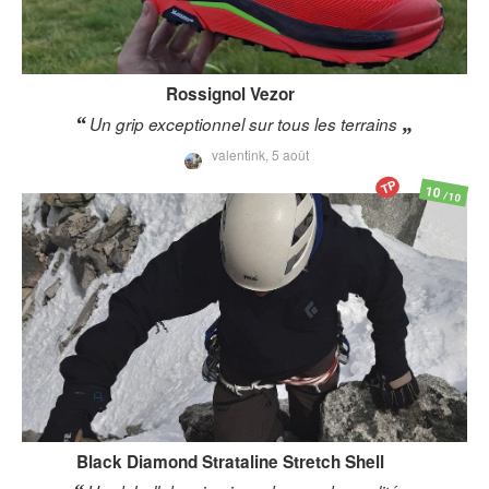
Rossignol
Vezor
Un grip exceptionnel sur tous les terrains
valentink,
5 août
TP
10
/10
Black Diamond
Strataline Stretch Shell