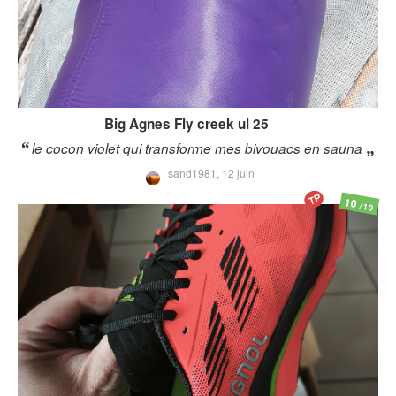
Big Agnes
Fly creek ul 25
le cocon violet qui transforme mes bivouacs en sauna
sand1981,
12 juin
TP
10
/10