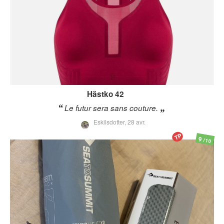
Hästko
42
Le futur sera sans couture.
Eskilsdotter,
28 avr.
TP
9
/10