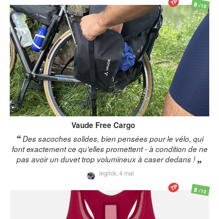
TP
8
/10
Vaude
Free Cargo
Des sacoches solides, bien pensées pour le vélo, qui
font exactement ce qu'elles promettent - à condition de ne
pas avoir un duvet trop volumineux à caser dedans !
leglick,
4 mai
TP
8
/10