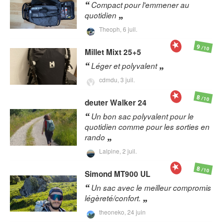
Compact pour l'emmener au
quotidien
Theoph,
6 juil.
9
/10
Millet
Mixt 25+5
Léger et polyvalent
cdmdu,
3 juil.
8
/10
deuter
Walker 24
Un bon sac polyvalent pour le
quotidien comme pour les sorties en
rando
Lalpine,
2 juil.
8
/10
Simond
MT900 UL
Un sac avec le meilleur compromis
légèreté/confort.
theoneko,
24 juin