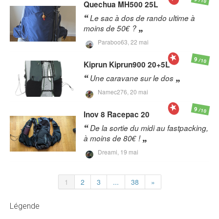
/10
Quechua
MH500 25L
Le sac à dos de rando ultime à
moins de 50€ ?
Paraboo63,
22 mai
9
/10
Kiprun
Kiprun900 20+5L
Une caravane sur le dos
Namec276,
20 mai
9
/10
Inov 8
Racepac 20
De la sortie du midi au fastpacking,
à moins de 80€ !
Dreami,
19 mai
1
2
3
...
38
»
Légende