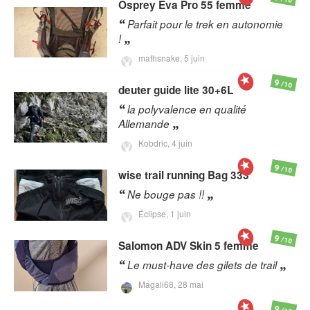
Osprey
Eva Pro 55 femme
Parfait pour le trek en autonomie
!
mathsnake,
5 juin
9
/10
deuter
guide lite 30+6L
la polyvalence en qualité
Allemande
Kobdric,
4 juin
9
/10
wise trail running
Bag 333
Ne bouge pas !!
Éclipse,
1 juin
9
/10
Salomon
ADV Skin 5 femme
Le must-have des gilets de trail
Magali68,
28 mai
9