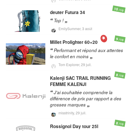
10
/10
deuter
Futura 34
Top !
EmilySummer,
3 août
9
/10
Millet
Prolighter 60+20
Performant et répond aux attentes
le confort en moins
Tom Explorer,
29 juil.
8
/10
Kalenji
SAC TRAIL RUNNING
FEMME KALENJI
J'ai souhaitée comprendre la
différence de prix par rapport a des
grosses marques
misstrinity,
29 juil.
8
/10
Rossignol
Day tour 25l