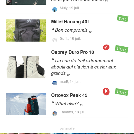
Muly,
19 juil.
8
/10
Millet
Hanang 40L
Bon compromis
Guill.,
16 juil.
TP
10
/10
Osprey
Duro Pro 10
Un sac de trail extremement
aboutit qui n'a rien à envier aux
grands
mart!,
14 juil.
10
/10
Ortovox
Peak 45
What else?
Thoams,
13 juil.