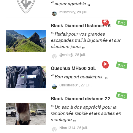
super agréable
misstrinity,
29 juil.
8
/10
Black Diamond
Distance 15
Parfait pour vos grandes
escapades trail à la journée et sur
plusieurs jours
@chlo@,
28 juil.
8
/10
Quechua
MH500 30L
Bon rapport qualité/prix.
Christelle31,
27 juil.
8
/10
Black Diamond
distance 22
Un sac à dos apprécié pour la
randonnée rapide et les sorties en
montagne
Nina1314,
26 juil.