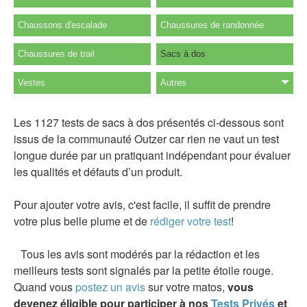
Chaussons d'escalade
Chaussures de randonnée
Chaussures de trail
Sacs à dos
Vestes
Autres
Les 1127 tests de sacs à dos présentés ci-dessous sont
issus de la communauté Outzer car rien ne vaut un test
longue durée par un pratiquant indépendant pour évaluer
les qualités et défauts d’un produit.
Pour ajouter votre avis, c'est facile, il suffit de prendre
votre plus belle plume et de
rédiger votre test
!
Tous les avis sont modérés par la rédaction et les
meilleurs tests sont signalés par la petite étoile rouge.
Quand vous
postez un avis
sur votre matos,
vous
devenez éligible pour participer à nos
Tests Privés
et