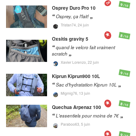
TP
9
/10
Osprey
Duro Pro 10
Osprey, ça l'fait!
Tristan74,
24 juin
8
/10
Oxsitis
gravity 5
quand le velcro fait vraiment
scratch
Xavier Lorenzo,
22 juin
9
/10
Kiprun
Kiprun900 10L
Sac d'hydratation Kiprun 10L
Migmig76,
13 juin
8
/10
Quechua
Arpenaz 100
L'essentiels pour moins de 7€
Paraboo63,
5 juin
9
/10