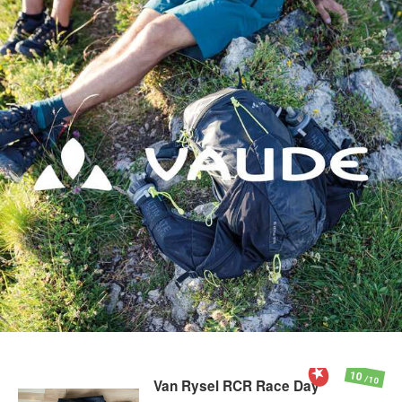
10
/10
Van Rysel
RCR Race Day