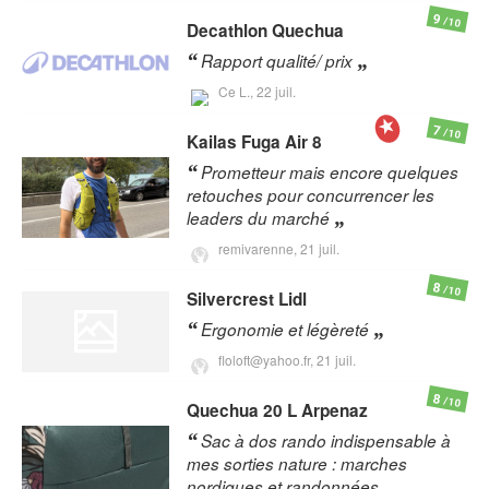
9
/10
Decathlon
Quechua
Rapport qualité/ prix
Ce L.,
22 juil.
7
/10
Kailas
Fuga Air 8
Prometteur mais encore quelques
retouches pour concurrencer les
leaders du marché
remivarenne,
21 juil.
8
/10
Silvercrest
Lidl
Ergonomie et légèreté
floloft@yahoo.fr,
21 juil.
8
/10
Quechua
20 L Arpenaz
Sac à dos rando indispensable à
mes sorties nature : marches
nordiques et randonnées