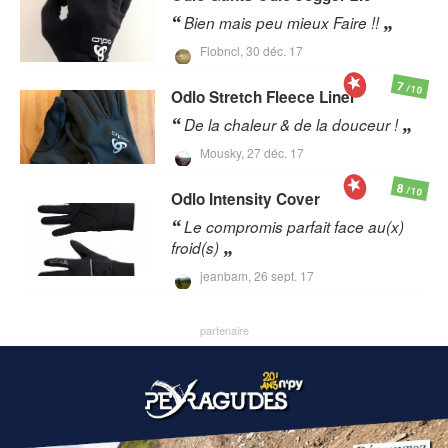
Bien mais peu mieux Faire !!
Flobncl,
30 déc. 17
7
/10
Odlo
Stretch Fleece Liner
De la chaleur & de la douceur !
Mousky,
27 déc. 17
8
/10
Odlo
Intensity Cover
Le compromis parfait face au(x)
froid(s)
jeanbam,
26 sept. 17