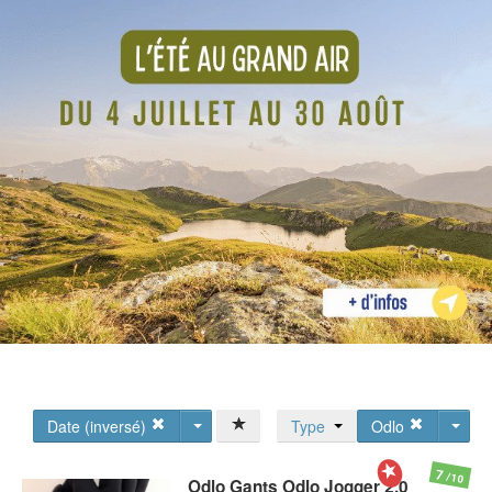
Date (inversé)
Type
Odlo
7
/10
Odlo
Gants Odlo Jogger 2.0