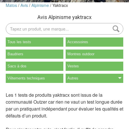
Matos
Avis
Alpinisme
Yaktracx
Avis Alpinisme yaktracx
Tous les tests
Accessoires
Baudriers
Montres outdoor
Sacs à dos
Vestes
Vêtements techniques
Autres
Les 1 tests de produits yaktracx sont issus de la
communauté Outzer car rien ne vaut un test longue durée
par un pratiquant indépendant pour évaluer les qualités et
défauts d’un produit.