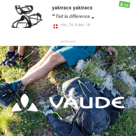
8
/10
yaktracx
yaktracx
Fait la différence
cho_74,
9 déc. 18