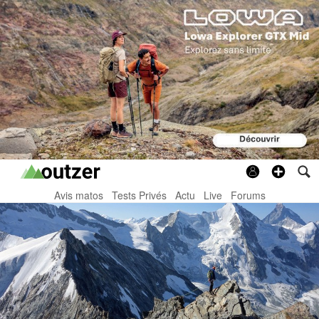
Avis matos
Tests Privés
Actu
Live
Forums