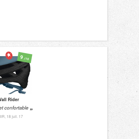
9
/10
all Rider
 et confortable
llR,
18 juil. 17