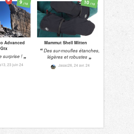
10
9
/10
/10
to Advanced
Mammut
Shell Mitten
 Gtx
Des sur-moufles étanches,
e surprise !
légères et robustes
s13,
23 juin 24
Jasac26,
24 avr. 24