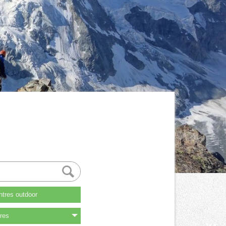
tres outdoor
res