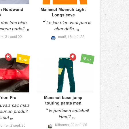
on Nordwand
Mammut
Moench Light
8
Longsleeve
 dos très bien
Le jeu n’en vaut pas la
esque parfait.
chandelle.
rk,
31 août 22
mart!,
16 août 22
5
9
/10
/10
Trion Pro
Mammut
base jump
touring pants men
uvais sac mais
le pantalon softshell
our un produit
idéal?
mmut
Kilianmn,
20 août 20
Bohrer,
2 sept. 20