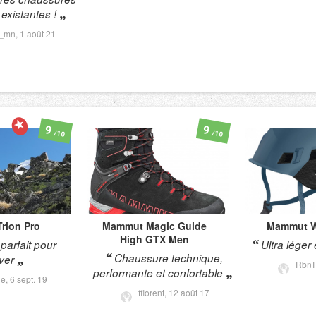
existantes !
a_mn,
1 août 21
9
9
/10
/10
Trion Pro
Mammut
Magic Guide
Mammut
W
High GTX Men
parfait pour
Ultra léger
Chaussure technique,
iver
RbnT
performante et confortable
ie,
6 sept. 19
fflorent,
12 août 17