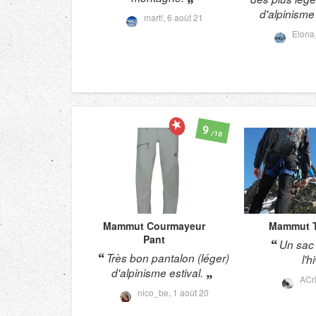
d'alpinisme 
mart!,
6 août 21
Elon
9
/10
Mammut
Courmayeur
Mammut
Pant
Un sac 
Très bon pantalon (léger)
l'h
d'alpinisme estival.
ACr
nico_be,
1 août 20