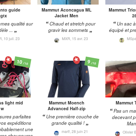
nto guide
Mammut
Aconcagua ML
Mammut
Tri
 gtx
Jacket Men
2
mes qualité sur
Chaud et stretch pour
Un sac à
èle ...
gravir les sommets
équipé et pr
R,
10 juil. 23
MXR,
15 avr. 23
MSpa
10
9
/10
/10
ss light mid
Mammut
Moench
Mammut
 w
Advanced Half-zip
Pas un ma
ures parfaites
Une première couche de
decevant p
vos expéditions
grande qualité !
Ma
Probablement une
mart!,
28 juin 21
Olivier 
ères chaussures