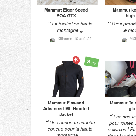
Mammut
Eiger Speed
Mammut
ke
BOA GTX
high
La basket de haute
Gros problè
montagne
le mod
Kilianmn,
10 août 23
MX
8
/10
Mammut
Eiswand
Mammut
Tai
Advanced ML Hooded
gtx
Jacket
Les chauss
Une seconde couche
pour toutes 
conçue pour la haute
estivales ! 
montagne.
des plus lég