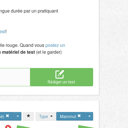
ongue durée par un pratiquant
est
!
toile rouge. Quand vous
postez un
 matériel de test
(et le garder)
Rédiger un test
sé)
Type
Mammut