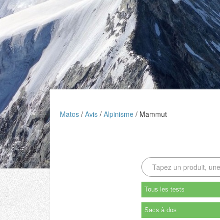
Matos
Avis
Alpinisme
Mammut
Tous les tests
Sacs à dos