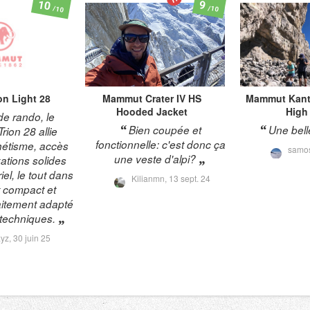
10
9
/10
/10
on Light 28
Mammut
Crater IV HS
Mammut
Kan
Hooded Jacket
High
de rando, le
Bien coupée et
Une bell
ion 28 allie
fonctionnelle: c'est donc ça
thétisme, accès
samo
une veste d'alpi?
xations solides
iel, le tout dans
Kilianmn,
13 sept. 24
t compact et
aitement adapté
 techniques.
xyz,
30 juin 25