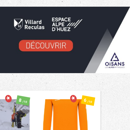
8
6
/10
/10