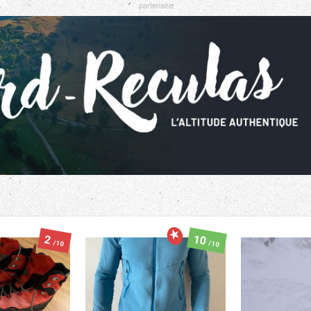
10
2
/10
/10