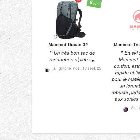
9
/10
Mammut
Ducan 32
Mammut
Tri
Un très bon sac de
En ski 
randonnée alpine !
Mammut Tr
confort, es
jai_g@ché_noël,
17 sept. 25
rapide et fi
pour le matér
un forma
robuste parf
aux sorties
Alhli