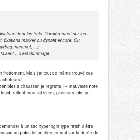
sateurs font les frais. Dernièrement sur les
t, fixations marker ou dynafit encore. Ou
airbag mammut, ...).
e taisent... c est dommage.
un frottement. Mais j'ai tout de même trouvé ces
 acheteurs !
pénibles a chausser, je regrette ! = mauvaise note
eash retient mon ski sinon, plusieurs fois, au
mander à un sac hyper light type "trail" d'être
chasse au poids influe directement sur la durée de