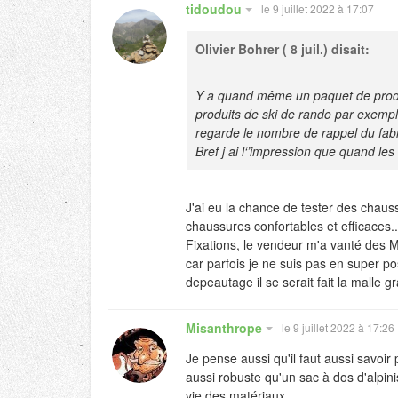
tidoudou
le 9 juillet 2022 à 17:07
Olivier Bohrer
( 8 juil.) disait:
Y a quand même un paquet de produits
produits de ski de rando par exemple
regarde le nombre de rappel du fabr
Bref j ai l‘’impression que quand les
J'ai eu la chance de tester des chaus
chaussures confortables et efficaces..
Fixations, le vendeur m'a vanté des M
car parfois je ne suis pas en super po
depeautage il se serait fait la malle g
Misanthrope
le 9 juillet 2022 à 17:26
Je pense aussi qu'il faut aussi savoi
aussi robuste qu'un sac à dos d'alpini
vie des matériaux