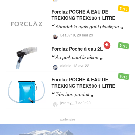
5
/10
Forclaz
POCHE À EAU DE
TREKKING TREK500 1 LITRE
Abordable mais goût plastique
Lea0719,
29 mai 23
9
/10
Forclaz
Poche à eau 2L
Au poil, sauf la tétine
alainlo,
18 avr. 22
9
/10
Forclaz
POCHE À EAU DE
TREKKING TREK500 1 LITRE
Très bon produit
jeremy_,
7 août 20