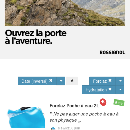
Date (inversé)
Forclaz
Hydratation
9
/10
Forclaz
Poche à eau 2L
Ne pas juger une poche à eau à
son physique
siewicz,
6 juin