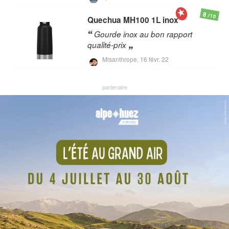
8
/10
Quechua
MH100 1L inox
Gourde inox au bon rapport
qualité-prix
Misanthrope,
16 févr. 22