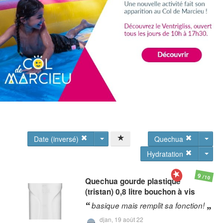
Date (inversé)
Quechua
Hydratation
9
/10
Quechua
gourde plastique
(tristan) 0,8 litre bouchon à vis
basique mais remplit sa fonction!
djan,
19 août 22