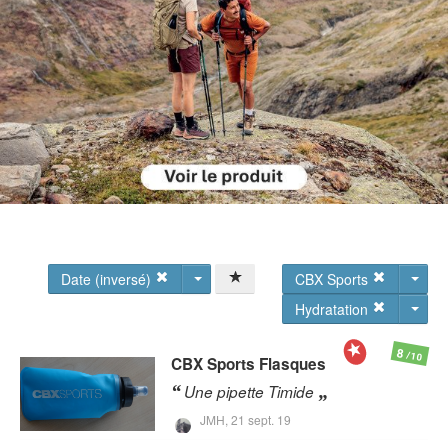
Date (inversé)
CBX Sports
Hydratation
8
/10
CBX Sports
Flasques
Une pipette Timide
JMH,
21 sept. 19