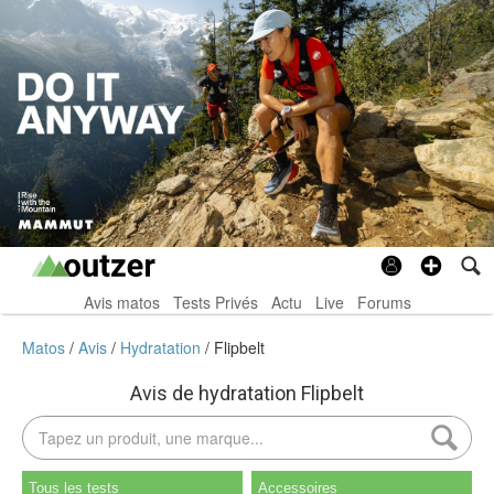
Avis matos
Tests Privés
Actu
Live
Forums
Matos
Avis
Hydratation
Flipbelt
Avis de hydratation Flipbelt
Tous les tests
Accessoires