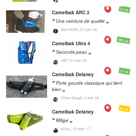
7
/10
Camelbak
ARC 2
Une ceinture de qualité
Alex74000,
21 juin 18
10
/10
Camelbak
Ultra 4
Seconde peau
.457,
31 mai 18
7
/10
Camelbak
Delaney
Porte gourde classique qui tient
bien
Oliver Gough,
2 mai 18
6
/10
Camelbak
Delaney
Mitigé
sintzu,
13 sept. 17