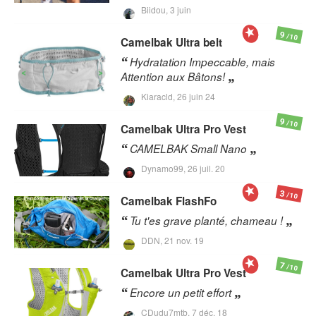
Biidou,
3 juin
9
/10
Camelbak
Ultra belt
Hydratation Impeccable, mais
Attention aux Bâtons!
Kiaracld,
26 juin 24
9
/10
Camelbak
Ultra Pro Vest
CAMELBAK Small Nano
Dynamo99,
26 juil. 20
3
/10
Camelbak
FlashFo
Tu t'es grave planté, chameau !
DDN,
21 nov. 19
7
/10
Camelbak
Ultra Pro Vest
Encore un petit effort
CDudu7mtb,
7 déc. 18