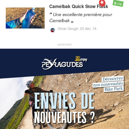
8
/10
Camelbak
Quick Stow Flask
Une excellente première pour
Camelbak
Oliver Gough,
20 déc. 16