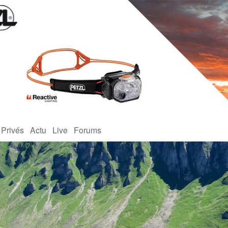
 Privés
Actu
Live
Forums