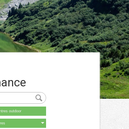
mance
tres outdoor
res