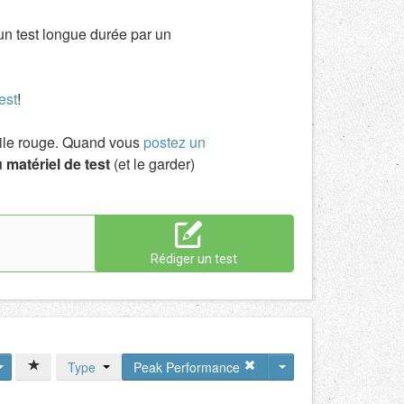
un test longue durée par un
est
!
toile rouge. Quand vous
postez un
 matériel de test
(et le garder)
Rédiger un test
Type
Peak Performance