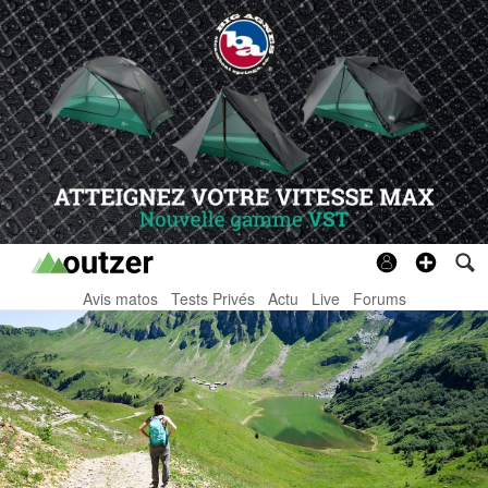
Avis matos
Tests Privés
Actu
Live
Forums