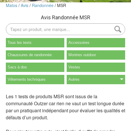
Matos
Avis
Randonnée
MSR
Avis Randonnée MSR
Tous les tests
Accessoires
Chaussures de randonnée
Montres outdoor
Sacs à dos
Vestes
Vêtements techniques
Autres
Les 1 tests de produits MSR sont issus de la
communauté Outzer car rien ne vaut un test longue durée
par un pratiquant indépendant pour évaluer les qualités et
défauts d’un produit.