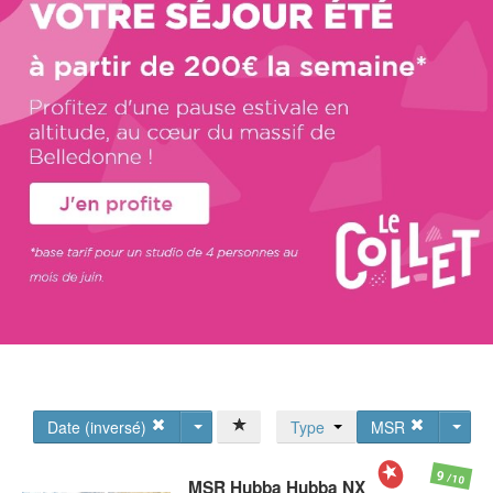
Date (inversé)
Type
MSR
9
/10
MSR
Hubba Hubba NX