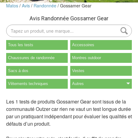
Matos
Avis
Randonnée
Gossamer Gear
Avis Randonnée Gossamer Gear
Tous les tests
Accessoires
Chaussures de randonnée
Montres outdoor
Sacs à dos
Vestes
Vêtements techniques
Autres
Les 1 tests de produits Gossamer Gear sont issus de la
communauté Outzer car rien ne vaut un test longue durée
par un pratiquant indépendant pour évaluer les qualités et
défauts d’un produit.