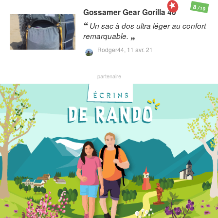
8
/10
Gossamer Gear
Gorilla 40
Un sac à dos ultra léger au confort
remarquable.
Rodger44,
11 avr. 21