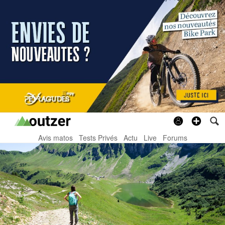
Avis matos
Tests Privés
Actu
Live
Forums