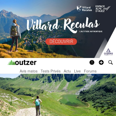
Avis matos
Tests Privés
Actu
Live
Forums