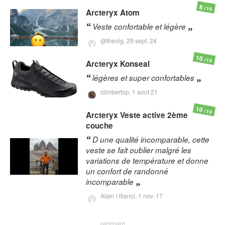
8
/10
Arcteryx
Atom
Veste confortable et légère
@theolg,
29 sept. 24
10
/10
Arcteryx
Konseal
légères et super confortables
climbertop,
1 août 21
10
/10
Arcteryx
Veste active 2ème
couche
D une qualité incomparable, cette
veste se fait oublier malgré les
variations de température et donne
un confort de randonné
incomparable
Alain i filanci,
1 nov. 17