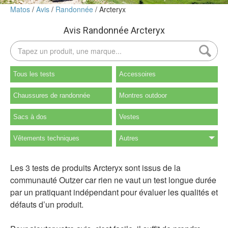
Matos
Avis
Randonnée
Arcteryx
Avis Randonnée Arcteryx
Tous les tests
Accessoires
Chaussures de randonnée
Montres outdoor
Sacs à dos
Vestes
Vêtements techniques
Autres
Les 3 tests de produits Arcteryx sont issus de la
communauté Outzer car rien ne vaut un test longue durée
par un pratiquant indépendant pour évaluer les qualités et
défauts d’un produit.