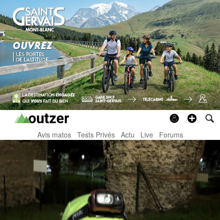
Avis matos
Tests Privés
Actu
Live
Forums