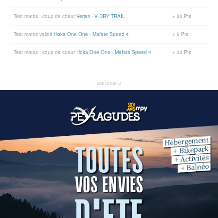
Test matos : coup de coeur
Verjari - V-DRY TRAIL
+ 30 Pts
Test matos validé
Hoka One One - Mafate Speed 4
+ 5 Pts
Test matos : coup de coeur
Hoka One One - Mafate Speed 4
+ 30 Pts