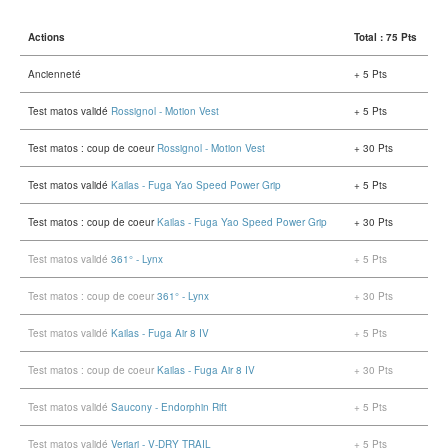
Actions
Total : 75 Pts
Ancienneté
+ 5 Pts
Test matos validé
Rossignol - Motion Vest
+ 5 Pts
Test matos : coup de coeur
Rossignol - Motion Vest
+ 30 Pts
Test matos validé
Kailas - Fuga Yao Speed Power Grip
+ 5 Pts
Test matos : coup de coeur
Kailas - Fuga Yao Speed Power Grip
+ 30 Pts
Test matos validé
361° - Lynx
+ 5 Pts
Test matos : coup de coeur
361° - Lynx
+ 30 Pts
Test matos validé
Kailas - Fuga Air 8 IV
+ 5 Pts
Test matos : coup de coeur
Kailas - Fuga Air 8 IV
+ 30 Pts
Test matos validé
Saucony - Endorphin Rift
+ 5 Pts
Test matos validé
Verjari - V-DRY TRAIL
+ 5 Pts