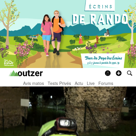
Avis matos
Tests Privés
Actu
Live
Forums