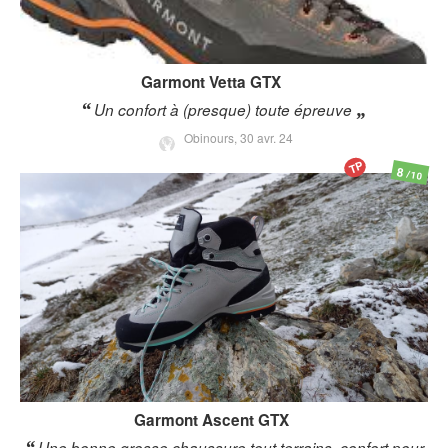
Garmont
Vetta GTX
Un confort à (presque) toute épreuve
Obinours,
30 avr. 24
TP
8
/10
Garmont
Ascent GTX
Une bonne grosse chaussure tout terrains, confort pour