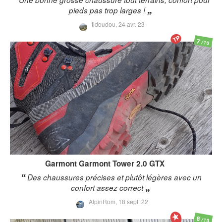
pieds pas trop larges !
tidoudou,
24 avr. 23
TP
7
/10
Garmont
Garmont Tower 2.0 GTX
Des chaussures précises et plutôt légères avec un
confort assez correct
AlpinRom,
18 sept. 22
8
/10