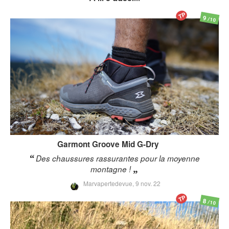
TP
9
/10
Garmont
Groove Mid G-Dry
Des chaussures rassurantes pour la moyenne
montagne !
Marvapertedevue,
9 nov. 22
TP
8
/10