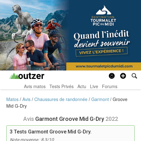
Avis matos
Tests Privés
Actu
Live
Forums
Matos
Avis
Chaussures de randonnée
Garmont
Groove
Mid G-Dry
Avis
Garmont Groove Mid G-Dry
2022
3
Tests Garmont Groove Mid G-Dry.
Note moyenne : 8,3/10