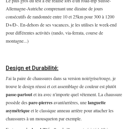
Le plus gros du test a été réalisé lors d'un road-trip Suisse-
Allemagne-Autriche comprenant une dizaine de jours
consécutifs de randonnée entre 10 et 25km pour 300 à 1200
D+/D-. En-dehors de ses vacances, je les utilises le week-end
pour différentes activités (rando, via-ferrata, course de
montagne...)
Design et Durabilité:
J'ai la paire de chaussures dans sa version noir/grise/rouge, je
trouve le design réussi et cet assemblage de couleur est plutôt
passe-partout
et ira avec n'importe quel vêtement. La chaussure
pare-pierres
languette
possède des
avant/arrières, une
asymétrique
et le classique anneau arrière pour attacher les
chaussures à un mousqueton par exemple.