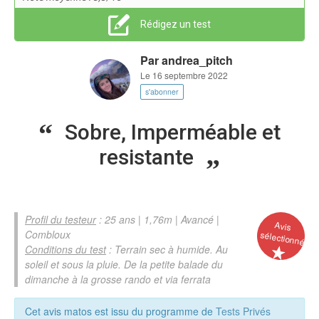
Rédigez un test
Par
andrea_pitch
Le 16 septembre 2022
s'abonner
Sobre, Imperméable et
resistante
Profil du testeur
: 25 ans | 1,76m | Avancé |
Avis
Combloux
sélectionné
Conditions du test
: Terrain sec à humide. Au
soleil et sous la pluie. De la petite balade du
dimanche à la grosse rando et via ferrata
Cet avis matos est issu du programme de
Tests Privés