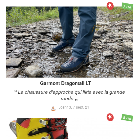
7
/10
Garmont
Dragontail LT
La chaussure d'approche qui flirte avec la grande
rando
Josh13,
7 sept. 21
8
/10