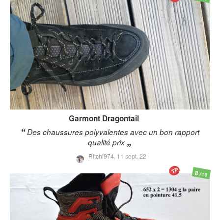
Garmont
Dragontail
Des chaussures polyvalentes avec un bon rapport
qualité prix
Ritchi974,
11 sept. 22
TP
8
/10