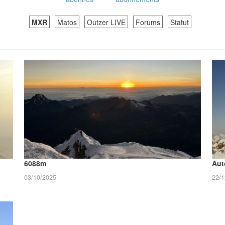
MXR
Matos
Outzer LIVE
Forums
Statut
6088m
Aut
03/10/2025
22/1