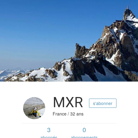
MXR
s'abonner
France / 32 ans
3
0
abonnés
abonnements