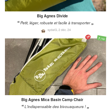
Big Agnes
Divide
Petit, léger, robuste et facile à transporter
sydalG,
2 déc. 24
TP
7
/10
Big Agnes
Mica Basin Camp Chair
L'indispensable des bivouaqueurs !