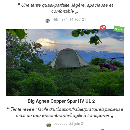
Une tente quasi-parfaite ,légère, spacieuse et
confortable
Ritchi974,
14 août 21
TP
9
/10
Big Agnes
Copper Spur HV UL 2
Tente revée : facile d'utilisation/fiable/pratique/spacieuse
mais un peu encombrante/fragile à transporter
tidoudou,
22 juin 21