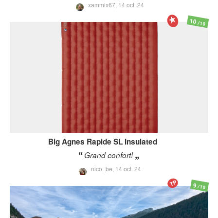
xammix67,
14 oct. 24
10
/10
Big Agnes
Rapide SL Insulated
Grand confort!
nico_be,
14 oct. 24
TP
9
/10