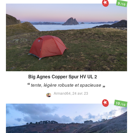
9
/10
Big Agnes
Copper Spur HV UL 2
tente, légère robuste et spacieuse
Armand64,
24 avr. 23
10
/10