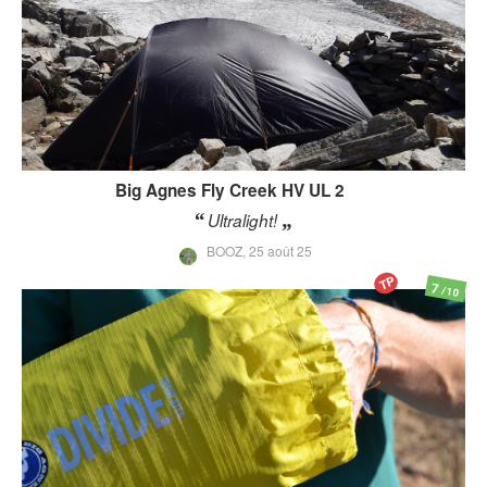
Big Agnes
Fly Creek HV UL 2
Ultralight!
BOOZ,
25 août 25
TP
7
/10