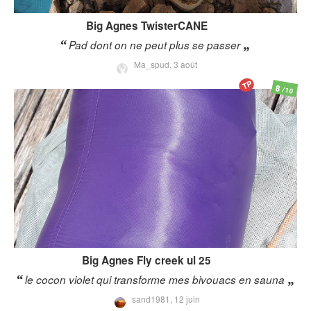
Big Agnes
TwisterCANE
Pad dont on ne peut plus se passer
Ma_spud,
3 août
TP
8
/10
Big Agnes
Fly creek ul 25
le cocon violet qui transforme mes bivouacs en sauna
sand1981,
12 juin