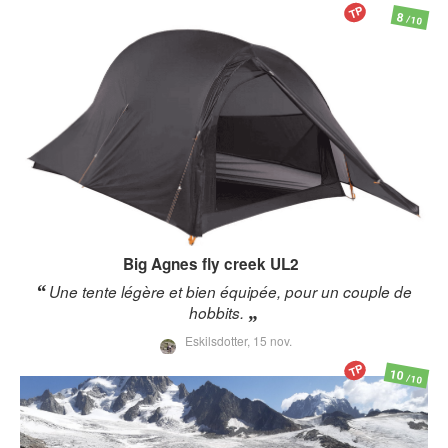
TP
8
/10
Big Agnes
fly creek UL2
Une tente légère et bien équipée, pour un couple de
hobbits.
Eskilsdotter,
15 nov.
TP
10
/10