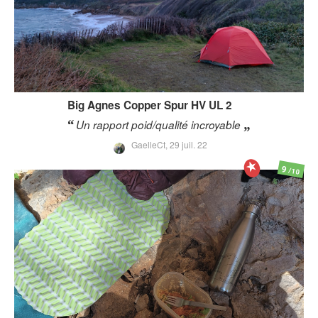
Big Agnes
Copper Spur HV UL 2
Un rapport poid/qualité incroyable
GaelleCt,
29 juil. 22
9
/10