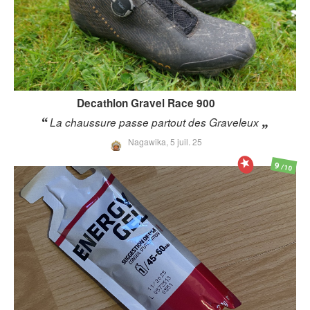
Decathlon
Gravel Race 900
La chaussure passe partout des Graveleux
Nagawika,
5 juil. 25
9
/10