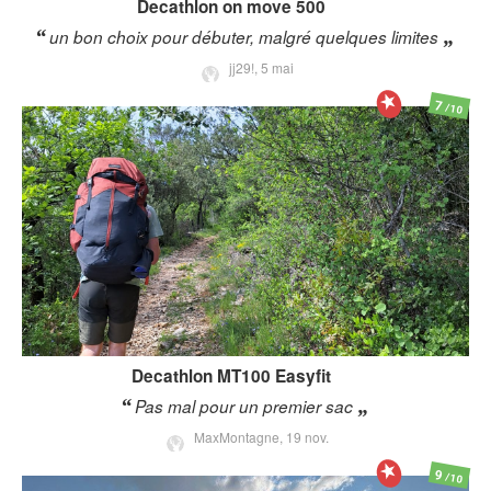
Decathlon
on move 500
un bon choix pour débuter, malgré quelques limites
jj29!,
5 mai
7
/10
Decathlon
MT100 Easyfit
Pas mal pour un premier sac
MaxMontagne,
19 nov.
9
/10