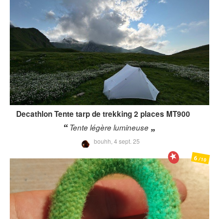
Decathlon
Tente tarp de trekking 2 places MT900
Tente légère lumineuse
bouhh,
4 sept. 25
6
/10