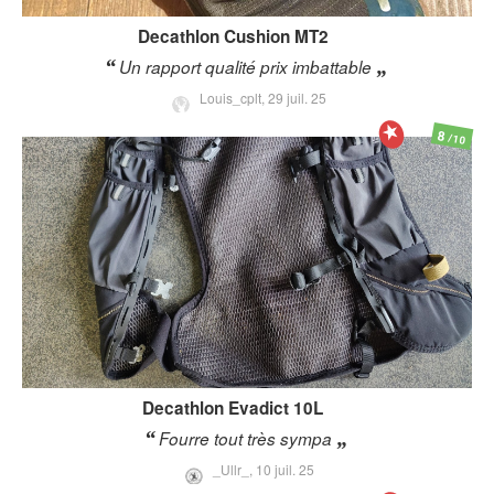
Decathlon
Cushion MT2
Un rapport qualité prix imbattable
Louis_cplt,
29 juil. 25
8
/10
Decathlon
Evadict 10L
Fourre tout très sympa
_Ullr_,
10 juil. 25