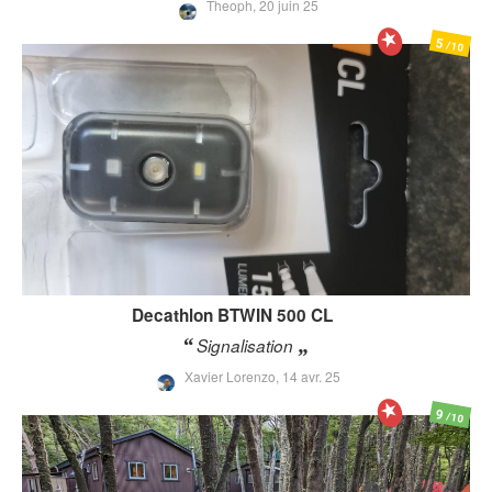
Theoph,
20 juin 25
5
/10
Decathlon
BTWIN 500 CL
Signalisation
Xavier Lorenzo,
14 avr. 25
9
/10