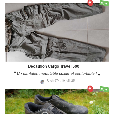
9
/10
Decathlon
Cargo Travel 500
Un pantalon modulable solide et confortable !
Ritchi974,
10 juil. 25
8
/10