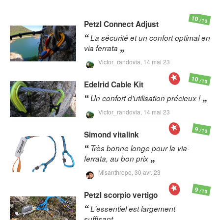
10
/10
Petzl
Connect Adjust
La sécurité et un confort optimal en
via ferrata
Victor_randovia,
14 mai 23
10
/10
Edelrid
Cable Kit
Un confort d'utilisation précieux !
Victor_randovia,
14 mai 23
9
/10
Simond
vitalink
Très bonne longe pour la via-
ferrata, au bon prix
Misanthrope,
30 avr. 23
9
/10
Petzl
scorpio vertigo
L'essentiel est largement
suffisant