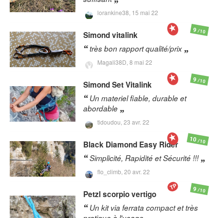
lorankine38,
15 mai 22
9
/10
Simond
vitalink
très bon rapport qualité/prix
Magali38D,
8 mai 22
9
/10
Simond
Set Vitalink
Un materiel fiable, durable et
abordable
tidoudou,
23 avr. 22
10
/10
Black Diamond
Easy Rider
Simplicité, Rapidité et Sécurité !!!
flo_climb,
20 avr. 22
TP
9
/10
Petzl
scorpio vertigo
Un kit via ferrata compact et très
pratique à l'usage