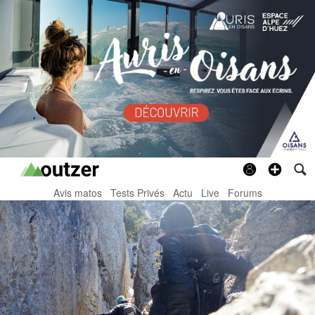
Avis matos
Tests Privés
Actu
Live
Forums