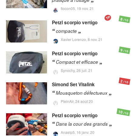
flocon05,
19 nov. 21
TP
8
/10
Petzl
scorpio vertigo
compacte
Xavier Lorenzo,
8 nov. 21
9
/10
Petzl
scorpio vertigo
Compact et efficace
Synochy,
26 juil. 21
2
/10
Simond
Set Vitalink
Mousqueton défectueux
PleinAir,
24 août 20
10
/10
Petzl
scorpio vertigo
Dans la cour des grands
Anaelp5,
16 janv. 20