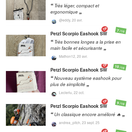
Très léger, compact et
ergonomique
@eddy,
20 avr.
TP
7
/10
Petzl
Scorpio Eashook SW
Très bonnes longes a la prise en
main facile et sécurisante
Mathon12,
20 avr.
TP
10
/10
Petzl
Scorpio Eashook SW
Nouveau système eashook pour
plus de simplicité
Leclerlu,
22 oct.
TP
9
/10
Petzl
Scorpio Eashook SW
Un classique encore amélioré 🔥
andrea_pitch,
23 sept. 25
TP