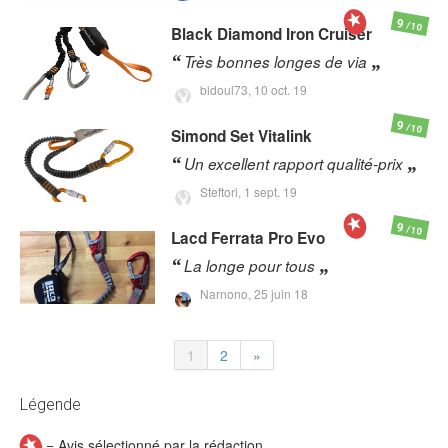
9
/10
Black Diamond
Iron Cruiser
Très bonnes longes de via
bidoul73,
10 oct. 19
9
/10
Simond
Set Vitalink
Un excellent rapport qualité-prix
Steftori,
1 sept. 19
9
/10
Lacd
Ferrata Pro Evo
La longe pour tous
Narnono,
25 juin 18
1
2
»
Légende
= Avis sélectionné par la rédaction