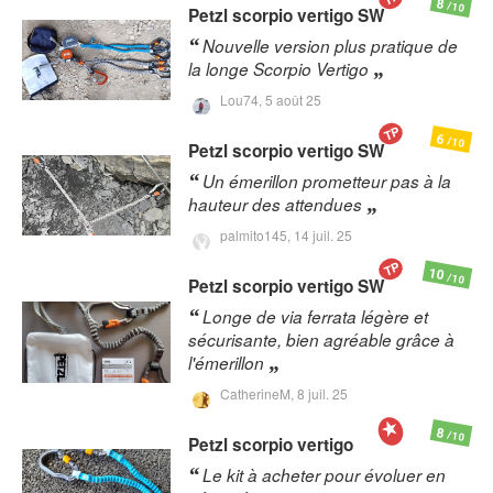
8
/10
Petzl
scorpio vertigo SW
Nouvelle version plus pratique de
la longe Scorpio Vertigo
Lou74,
5 août 25
TP
6
/10
Petzl
scorpio vertigo SW
Un émerillon prometteur pas à la
hauteur des attendues
palmito145,
14 juil. 25
TP
10
/10
Petzl
scorpio vertigo SW
Longe de via ferrata légère et
sécurisante, bien agréable grâce à
l'émerillon
CatherineM,
8 juil. 25
8
/10
Petzl
scorpio vertigo
Le kit à acheter pour évoluer en