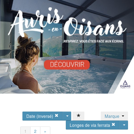
Date (inversé)
Marque
Longes de via ferrata
1
2
»