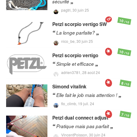
sécurité
pagtri,
30 juin 25
TP
10
/10
Petzl
scorpio vertigo SW
La longe parfaite?
nico_be,
30 juin 25
10
/10
Petzl
scorpio vertigo
Simple et efficace
adrien3781,
28 août 24
8
/10
Simond
vitalink
Elle fait le job mais attention !
flo_climb,
19 juil. 24
7
/10
Petzl
dual connect adjust
Pratique mais pas parfait
VincentPoisson,
30 juin 24