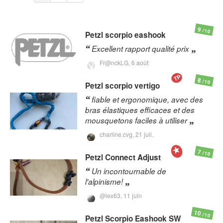
9
/10
Petzl
scorpio eashook
Excellent rapport qualité prix
Fr@nckLG,
6 août
TP
8
/10
Petzl
scorpio vertigo
fiable et ergonomique, avec des
bras élastiques efficaces et des
mousquetons faciles à utiliser
charline.cvg,
21 juil.
7
/10
Petzl
Connect Adjust
Un incontournable de
l'alpinisme!
@lex63,
11 juin
10
/10
Petzl
Scorpio Eashook SW