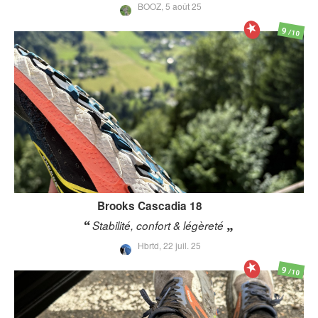
BOOZ,
5 août 25
9
/10
Brooks
Cascadia 18
Stabilité, confort & légèreté
Hbrtd,
22 juil. 25
9
/10