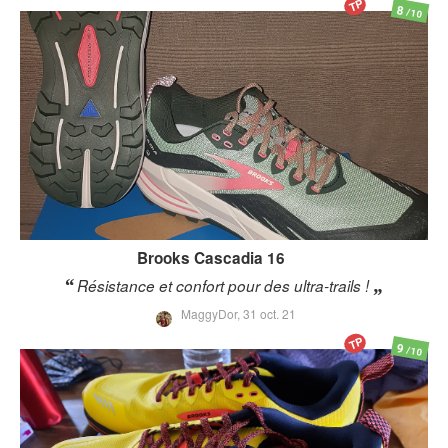
TP
8
/10
Brooks
Cascadia 16
Résistance et confort pour des ultra-trails !
MaggyDor,
31 oct. 21
TP
9
/10