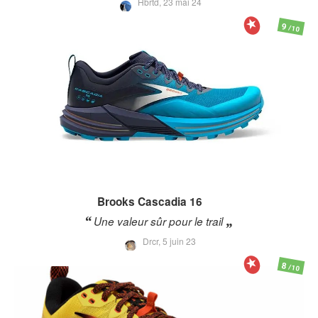
Hbrtd,
23 mai 24
9
/10
Brooks
Cascadia 16
Une valeur sûr pour le trail
Drcr,
5 juin 23
8
/10