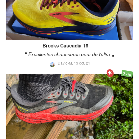
Brooks
Cascadia 16
Excellentes chaussures pour de l'ultra
David-M,
13 oct. 21
7
/10