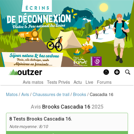
Avis matos
Tests Privés
Actu
Live
Forums
Matos
Avis
Chaussures de trail
Brooks
Cascadia 16
Avis
Brooks Cascadia 16
2025
8
Tests Brooks Cascadia 16.
Note moyenne : 8/10