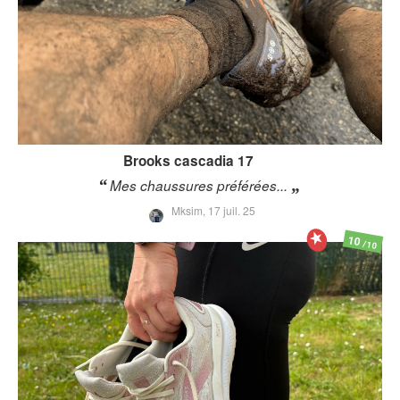
Brooks
cascadia 17
Mes chaussures préférées...
Mksim,
17 juil. 25
10
/10