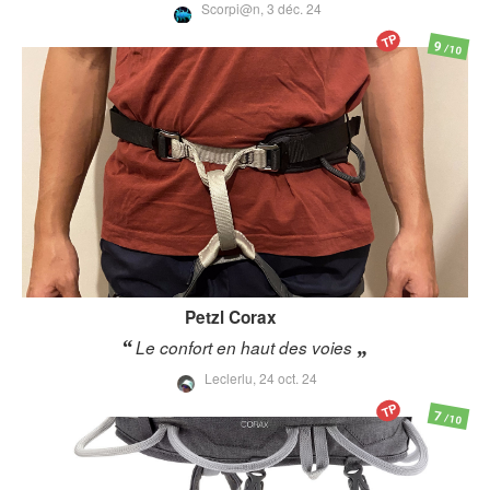
Scorpi@n,
3 déc. 24
TP
9
/10
Petzl
Corax
Le confort en haut des voies
Leclerlu,
24 oct. 24
TP
7
/10