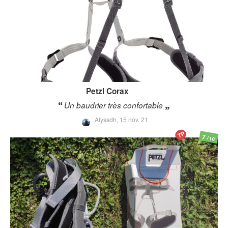
Petzl
Corax
Un baudrier très confortable
Alyssdh,
15 nov. 21
TP
7
/10