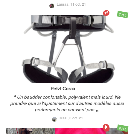
Lauraa,
11 oct. 21
TP
7
/10
Petzl
Corax
Un baudrier confortable, polyvalent mais lourd. Ne
prendre que si l'ajustement sur d'autres modèles aussi
performants ne convient pas
MXR,
3 oct. 21
9
/10