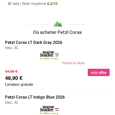
Tous les avis
31
avis | Note moyenne
8,2/10
Où acheter Petzl Corax
Petzl
Corax LT Dark Gray 2026
bleu, XL
Produit en stock
64,90 €
voir offre
48,90 €
Livraison gratuite
Petzl
Corax LT Indigo Blue 2026
bleu, XL