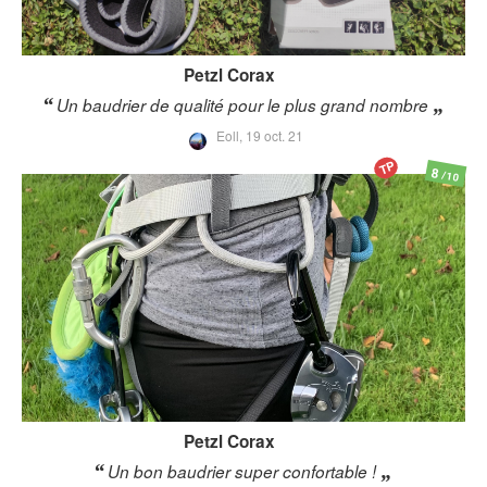
Petzl
Corax
Un baudrier de qualité pour le plus grand nombre
Eoll,
19 oct. 21
TP
8
/10
Petzl
Corax
Un bon baudrier super confortable !