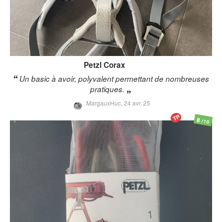
Petzl
Corax
Un basic à avoir, polyvalent permettant de nombreuses
pratiques.
MargauxHuc,
24 avr. 25
TP
8
/10