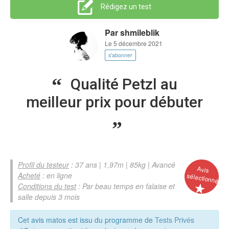
Rédigez un test
Par
shmileblik
Le 5 décembre 2021
s'abonner
Qualité Petzl au
meilleur prix pour débuter
Profil du testeur
: 37 ans | 1,97m | 85kg | Avancé
Avis
Acheté
: en ligne
sélectionné
Conditions du test
: Par beau temps en falaise et
salle depuis 3 mois
Cet avis matos est issu du programme de
Tests Privés