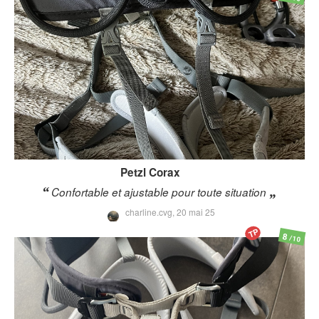
Petzl
Corax
Confortable et ajustable pour toute situation
charline.cvg,
20 mai 25
TP
8
/10