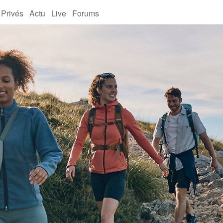
 Privés
Actu
Live
Forums