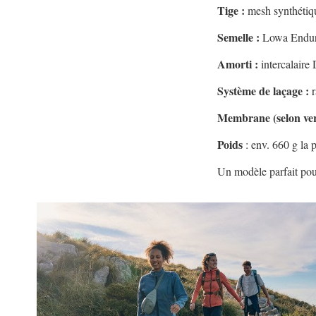
Tige :
mesh synthétiqu
Semelle :
Lowa Enduro 
Amorti :
intercalaire
Système de laçage :
r
Membrane (selon ver
Poids
: env. 660 g la 
Un modèle parfait pour