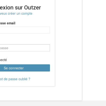
exion sur Outzer
 veux créer un compte
sse email
necté
Se connecter
ot de passe oublié ?