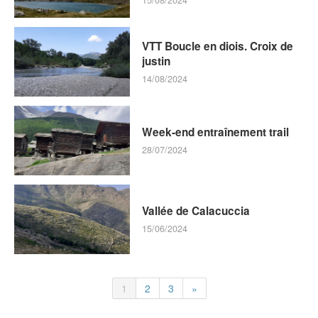
VTT Boucle en diois. Croix de
justin
14/08/2024
Week-end entraînement trail
28/07/2024
Vallée de Calacuccia
15/06/2024
1
2
3
»