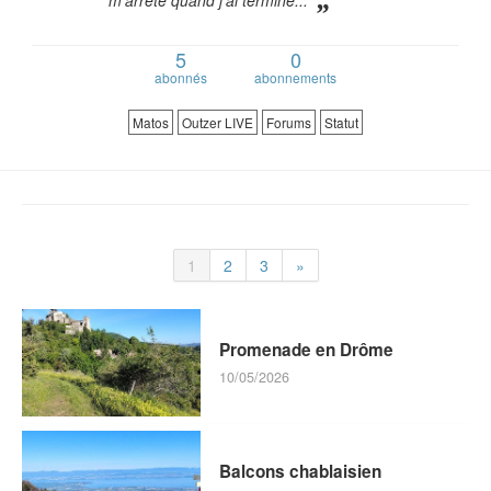
m'arrête quand j'ai terminé...
5
0
abonnés
abonnements
Matos
Outzer LIVE
Forums
Statut
1
2
3
»
Promenade en Drôme
10/05/2026
Balcons chablaisien