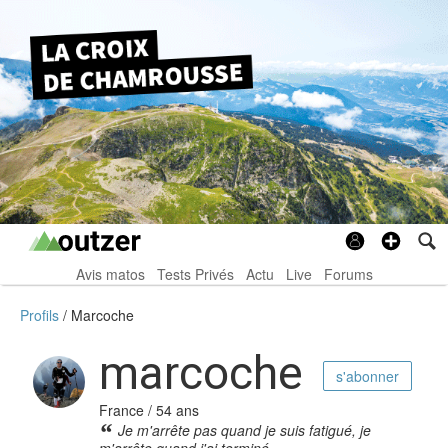
Avis matos
Tests Privés
Actu
Live
Forums
Profils
Marcoche
marcoche
s'abonner
France / 54 ans
Je m'arrête pas quand je suis fatigué, je