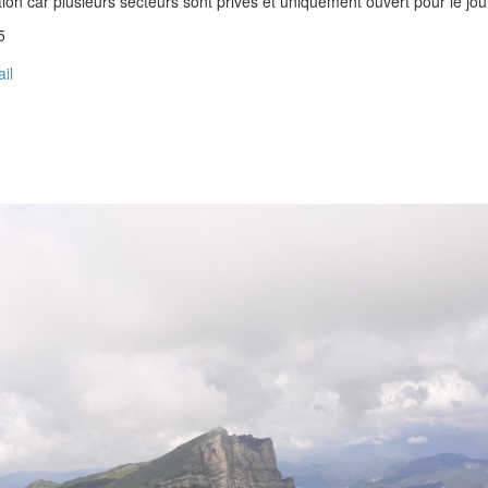
ion car plusieurs secteurs sont privés et uniquement ouvert pour le jour 
5
ail