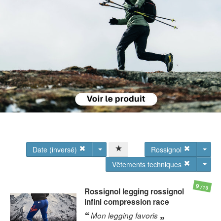
Date (inversé)
Rossignol
Vêtements techniques
9
/10
Rossignol
legging rossignol
infini compression race
Mon legging favoris