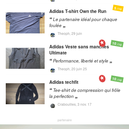
5
/10
Adidas
T-shirt Own the Run
Le partenaire idéal pour chaque
foulée
Theoph,
29 juin
10
/10
Adidas
Veste sans manches
Ultimate
Performance, liberté et style
Theoph,
20 juin 25
10
/10
Adidas
techfit
Tee-shirt de compression qui frôle
la perfection
Crabouilles,
3 nov. 17