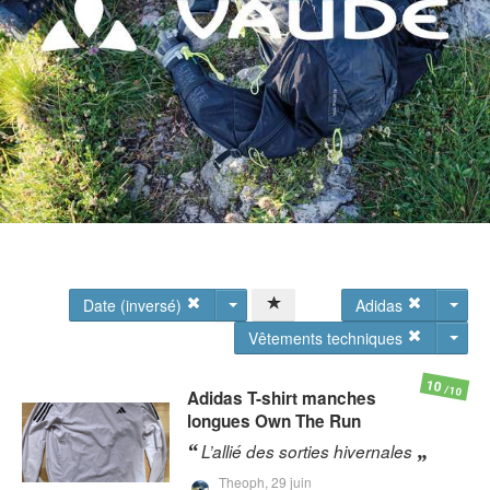
Date (inversé)
Adidas
Vêtements techniques
10
/10
Adidas
T-shirt manches
longues Own The Run
L’allié des sorties hivernales
Theoph,
29 juin