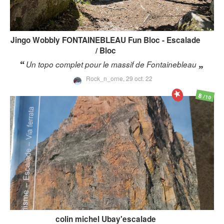
Jingo Wobbly
FONTAINEBLEAU Fun Bloc - Escalade
/ Bloc
Un topo complet pour le massif de Fontainebleau
Rock_n_orne,
29 oct. 22
8
/10
colin michel
Ubay'escalade