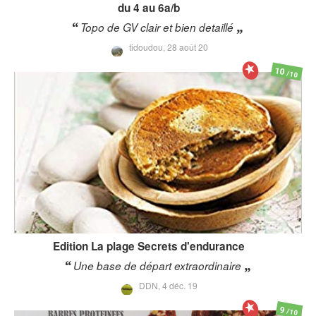
du 4 au 6a/b
Topo de GV clair et bien detaillé
tidoudou,
28 août 20
10
/10
Edition La plage
Secrets d'endurance
Une base de départ extraordinaire
DDN,
4 déc. 19
9
/10