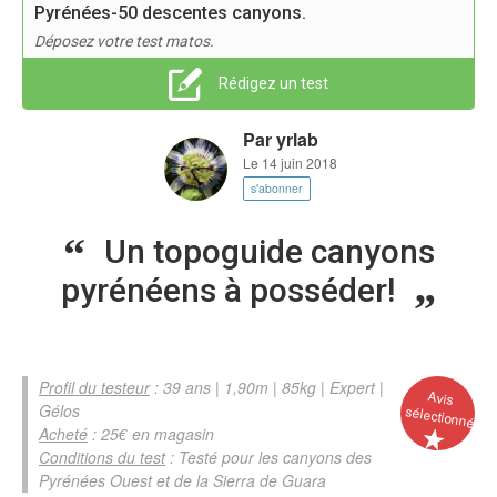
Pyrénées-50 descentes canyons.
Déposez votre test matos.
Rédigez un test
Par
yrlab
Le 14 juin 2018
s'abonner
Un topoguide canyons
pyrénéens à posséder!
Profil du testeur
: 39 ans | 1,90m | 85kg | Expert |
Avis
Gélos
sélectionné
Acheté
: 25€ en magasin
Conditions du test
: Testé pour les canyons des
Pyrénées Ouest et de la Sierra de Guara