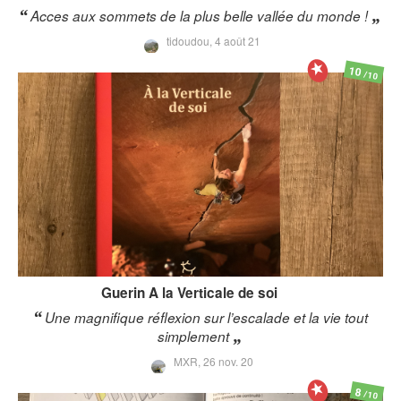
Acces aux sommets de la plus belle vallée du monde !
tidoudou,
4 août 21
10
/10
Guerin
A la Verticale de soi
Une magnifique réflexion sur l’escalade et la vie tout
simplement
MXR,
26 nov. 20
8
/10