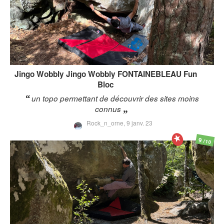
Jingo Wobbly
Jingo Wobbly FONTAINEBLEAU Fun
Bloc
un topo permettant de découvrir des sites moins
connus
Rock_n_orne,
9 janv. 23
9
/10