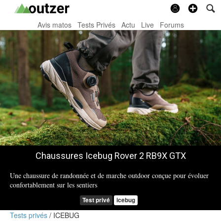
Avis matos
Tests Privés
Actu
Live
Forums
Chaussures Icebug Rover 2 RB9X GTX
Une chaussure de randonnée et de marche outdoor conçue pour évoluer
confortablement sur les sentiers
Test privé
icebug
Tests privés
ICEBUG