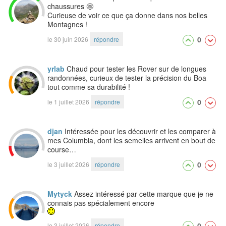
chaussures 🤩
Curieuse de voir ce que ça donne dans nos belles
Montagnes !
0
le 30 juin 2026
répondre
yrlab
Chaud pour tester les Rover sur de longues
randonnées, curieux de tester la précision du Boa
tout comme sa durabilité !
0
le 1 juillet 2026
répondre
djan
Intéressée pour les découvrir et les comparer à
mes Columbia, dont les semelles arrivent en bout de
course…
0
le 3 juillet 2026
répondre
Mytyck
Assez intéressé par cette marque que je ne
connais pas spécialement encore
0
le 3 juillet 2026
répondre