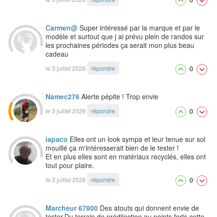
Carmen@
Super intéressé par la marque et par le
modèle et surtout que j ai prévu plein de randos sur
les prochaines périodes ça serait mon plus beau
cadeau
0
le 3 juillet 2026
répondre
Namec276
Alerte pépite ! Trop envie
0
le 3 juillet 2026
répondre
iapaco
Elles ont un look sympa et leur tenue sur sol
mouillé ça m'intéresserait bien de le tester !
Et en plus elles sont en matériaux recyclés, elles ont
tout pour plaire.
0
le 3 juillet 2026
répondre
Marcheur 67800
Des atouts qui donnent envie de
tester.Du terrain de prédilection au points forts cette