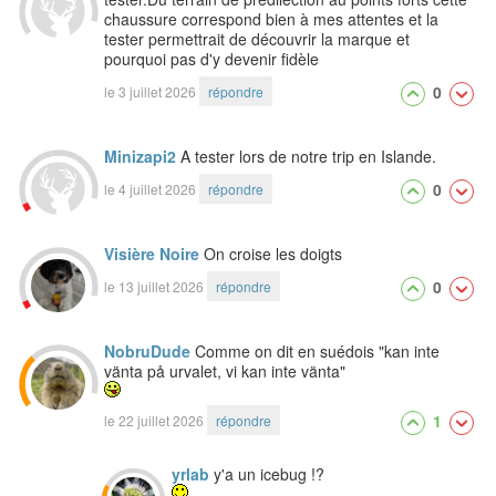
chaussure correspond bien à mes attentes et la
tester permettrait de découvrir la marque et
pourquoi pas d'y devenir fidèle
0
le 3 juillet 2026
répondre
Minizapi2
A tester lors de notre trip en Islande.
0
le 4 juillet 2026
répondre
Visière Noire
On croise les doigts
0
le 13 juillet 2026
répondre
NobruDude
Comme on dit en suédois "kan inte
vänta på urvalet, vi kan inte vänta"
1
le 22 juillet 2026
répondre
yrlab
y'a un icebug !?