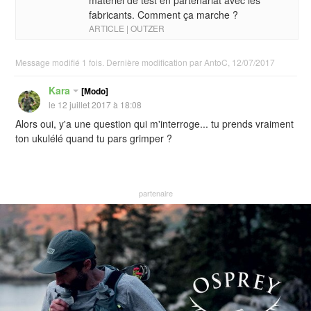
matériel de test en partenariat avec les
fabricants. Comment ça marche ?
ARTICLE | OUTZER
Message modifié 1 fois. Dernière modification par AntoC, 12/07/2017
Kara
[Modo]
le 12 juillet 2017 à 18:08
Alors oui, y'a une question qui m'interroge... tu prends vraiment
ton ukulélé quand tu pars grimper ?