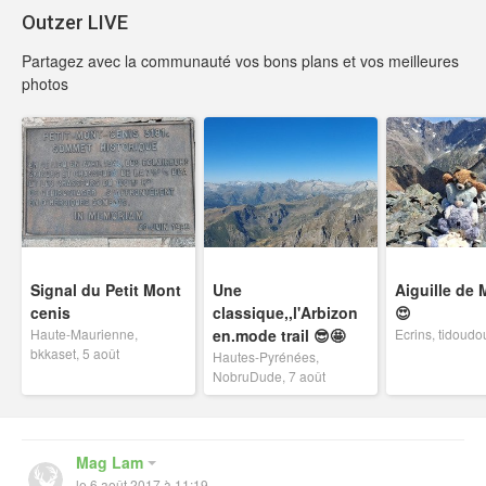
Outzer LIVE
Partagez avec la communauté vos bons plans et vos meilleures
photos
Signal du Petit Mont
Une
Aiguille de
cenis
classique,,l'Arbizon
😍
Haute-Maurienne,
en.mode trail 😎🤩
Ecrins, tidoudo
bkkaset, 5 août
Hautes-Pyrénées,
NobruDude, 7 août
Mag Lam
le 6 août 2017 à 11:19