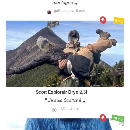
montagne
guillaumebvr,
6 mai
6
/10
Scott
Explorair Dryo 2.5l
Je suis Scottché
_Ullr_,
3 mai
10
/10