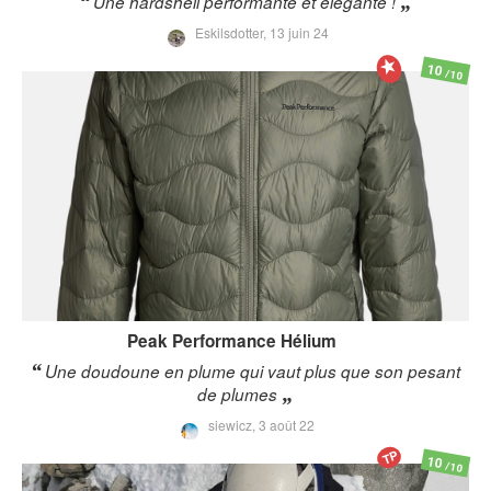
Une hardshell performante et élégante !
Eskilsdotter,
13 juin 24
10
/10
Peak Performance
Hélium
Une doudoune en plume qui vaut plus que son pesant
de plumes
siewicz,
3 août 22
TP
10
/10