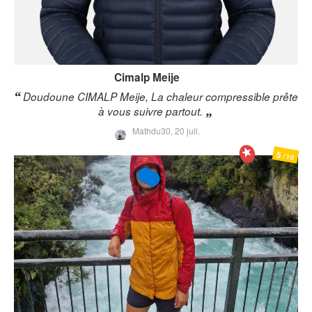
Cimalp
Meije
Doudoune CIMALP Meije, La chaleur compressible prête
à vous suivre partout.
Mathdu30,
20 juil.
5
/10