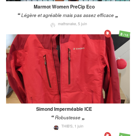
Marmot
Women PreCip Eco
Légère et agréable mais pas assez efficace
mathsnake,
5 juin
8
/10
Simond
Imperméable ICE
Robustesse
THIB'S,
1 juin