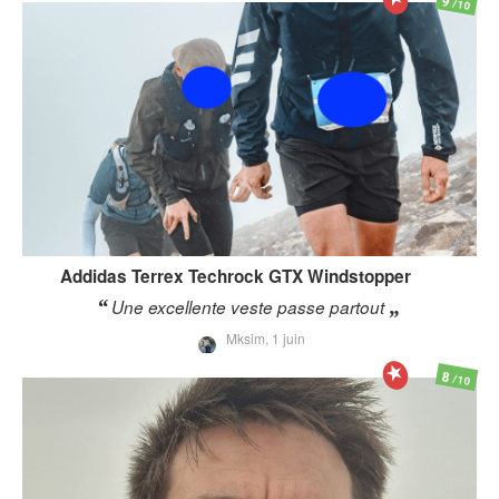
9
/10
Addidas Terrex
Techrock GTX Windstopper
Une excellente veste passe partout
Mksim,
1 juin
8
/10