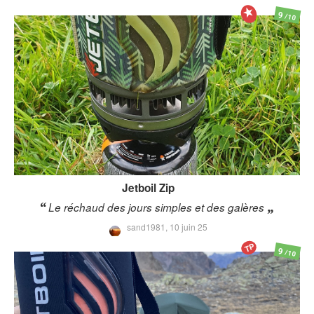
9
/10
Jetboil
Zip
Le réchaud des jours simples et des galères
sand1981,
10 juin 25
TP
9
/10