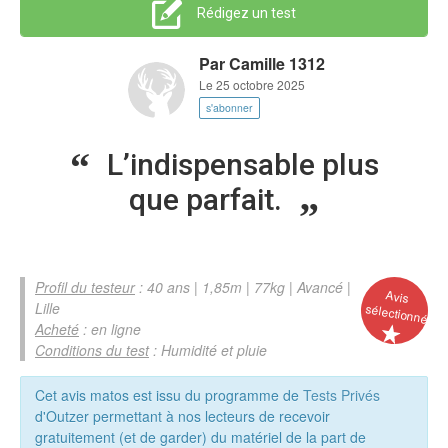
Rédigez un test
Par
Camille 1312
Le 25 octobre 2025
s'abonner
L’indispensable plus
que parfait.
Profil du testeur
: 40 ans | 1,85m | 77kg | Avancé |
Avis
Lille
sélectionné
Acheté
: en ligne
Conditions du test
: Humidité et pluie
Cet avis matos est issu du programme de
Tests Privés
d'Outzer permettant à nos lecteurs de recevoir
gratuitement (et de garder) du matériel de la part de