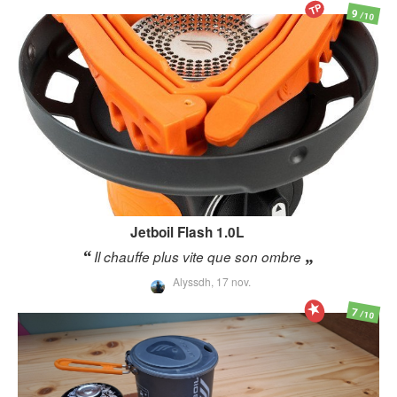
TP
9
/10
Jetboil
Flash 1.0L
Il chauffe plus vite que son ombre
Alyssdh,
17 nov.
7
/10