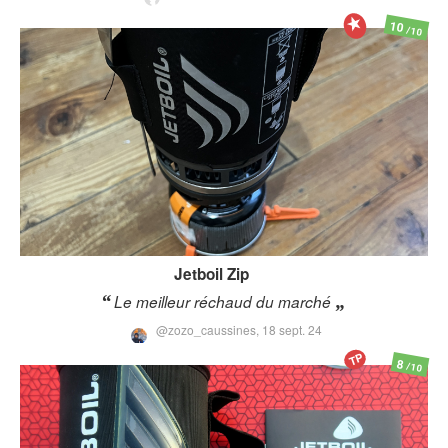
10
/10
Jetboil
Zip
Le meilleur réchaud du marché
@zozo_caussines,
18 sept. 24
TP
8
/10