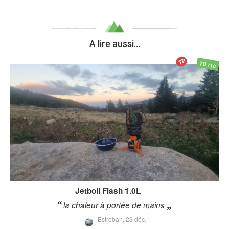
A lire aussi...
TP
10
/10
Jetboil
Flash 1.0L
la chaleur à portée de mains
Estreban,
23 déc.