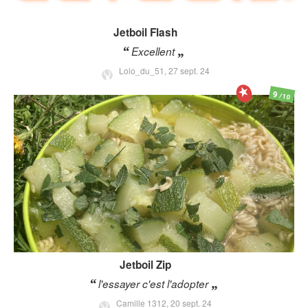
Jetboil
Flash
Excellent
Lolo_du_51,
27 sept. 24
9
/10
Jetboil
Zip
l'essayer c'est l'adopter
Camille 1312,
20 sept. 24