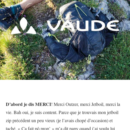
D’abord je dis MERCI
! Merci Outzer, merci Jetboil, merci la
vie. Bah oui, je suis content. Parce que je trouvais mon jetboil
zip précédent un peu vieux (je l’avais chopé d’occasion) et
taché. « Ca fait pô prop’ » m’a dit papy quand j’ai voulu lui