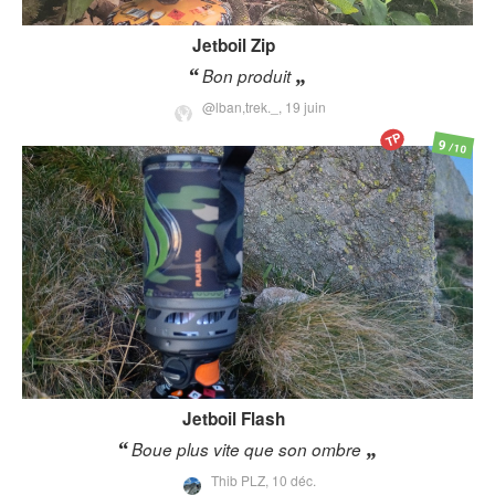
Jetboil
Zip
Bon produit
@lban,trek._,
19 juin
TP
9
/10
Jetboil
Flash
Boue plus vite que son ombre
Thib PLZ,
10 déc.