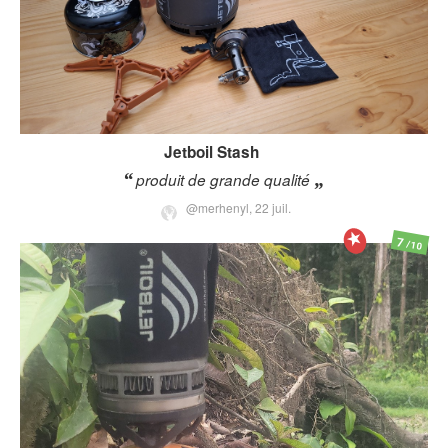
Jetboil
Stash
produit de grande qualité
@merhenyl,
22 juil.
7
/10