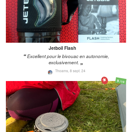
Jetboil
Flash
Excellent pour le bivouac en autonomie,
exclusivement.
Thoams,
8 sept. 24
9
/10