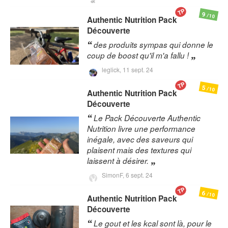
TP
9
/10
Authentic Nutrition
Pack
Découverte
des produits sympas qui donne le
coup de boost qu'il m'a fallu !
leglick,
11 sept. 24
TP
5
/10
Authentic Nutrition
Pack
Découverte
Le Pack Découverte Authentic
Nutrition livre une performance
inégale, avec des saveurs qui
plaisent mais des textures qui
laissent à désirer.
SimonF,
6 sept. 24
TP
6
/10
Authentic Nutrition
Pack
Découverte
Le gout et les kcal sont là, pour le