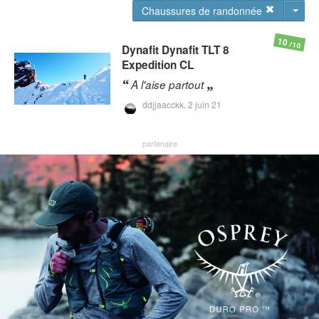
Chaussures de randonnée
10
/10
Dynafit
Dynafit TLT 8
Expedition CL
A l'aise partout
ddjjaacckk,
2 juin 21