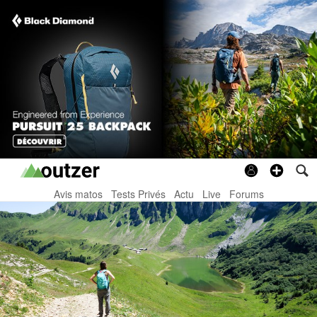
Avis matos
Tests Privés
Actu
Live
Forums